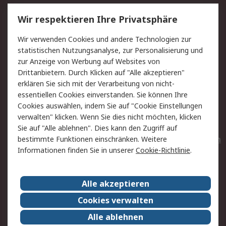
Service
Wir respektieren Ihre Privatsphäre
Value Added Services
Lieferlösungen
Wir verwenden Cookies und andere Technologien zur
Rücksendungen
Kontakt
statistischen Nutzungsanalyse, zur Personalisierung und
Hilfe
Privatkunden
zur Anzeige von Werbung auf Websites von
Drittanbietern. Durch Klicken auf "Alle akzeptieren"
Rechtliches
erklären Sie sich mit der Verarbeitung von nicht-
essentiellen Cookies einverstanden. Sie können Ihre
AGB
Datenschutz
Cookies auswählen, indem Sie auf "Cookie Einstellungen
Cookie-Richtlinie
Zahlungsbedingungen
verwalten" klicken. Wenn Sie dies nicht möchten, klicken
Copyright/Impressum
Entsorgung
Sie auf "Alle ablehnen". Dies kann den Zugriff auf
Elektrogeräte/Batterien
bestimmte Funktionen einschränken. Weitere
Informationen finden Sie in unserer
Cookie-Richtlinie
.
Über RS
Alle akzeptieren
Unternehmen
RS weltweit
Karriere bei RS
Nachhaltigkeit
Cookies verwalten
Qualität/Umwelt/Zertifikate
Presse-Center
Alle ablehnen