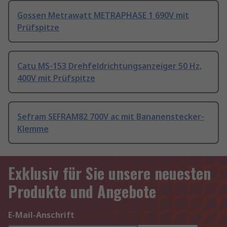
Gossen Metrawatt METRAPHASE 1 690V mit
Prüfspitze
Catu MS-153 Drehfeldrichtungsanzeiger 50 Hz,
400V mit Prüfspitze
Sefram SEFRAM82 700V ac mit Bananenstecker-
Klemme
Exklusiv für Sie unsere neuesten
Produkte und Angebote
E-Mail-Anschrift