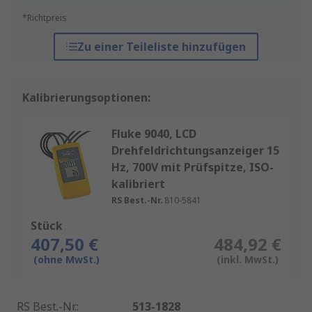
*Richtpreis
Zu einer Teileliste hinzufügen
Kalibrierungsoptionen:
Fluke 9040, LCD
Drehfeldrichtungsanzeiger 15
Hz, 700V mit Prüfspitze, ISO-
kalibriert
RS Best.-Nr.
810-5841
Stück
407,50 €
484,92 €
(ohne MwSt.)
(inkl. MwSt.)
RS Best.-Nr.
:
513-1828