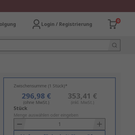
0
olgung
Login / Registrierung
Zwischensumme (1 Stück)*
296,98 €
353,41 €
(ohne MwSt.)
(inkl. MwSt.)
Add
Stück
to
Menge auswählen oder eingeben
Basket