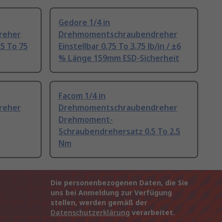
Gedore 1/4 in
reher
Drehmomentschraubendreher
5 To 75
Einstellbar 0.75 To 3.75 lb/in / ±6
% Länge 159mm ESD-Sicherheit
Facom 1/4 in
reher
Drehmomentschraubendreher
Drehmoment-
Schraubendrehersatz 0.5 To 2.5
Nm
Die personenbezogenen Daten, die Sie
uns bei Anmeldung zur Verfügung
stellen, werden gemäß der
Datenschutzerklärung
verarbeitet.