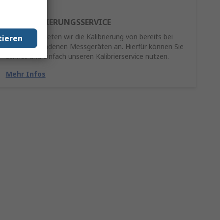
RE-KALIBRIERUNGSSERVICE
Als Service bieten wir die Kalibrierung von bereits bei
tieren
Ihnen vorhandenen Messgeräten an. Hierfür können Sie
schnell und einfach unseren Kalibrierservice nutzen.
Mehr Infos