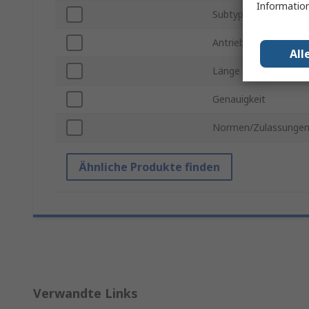
Information
Subtyp
Antriebsgröße
All
Länge
Genauigkeit
Normen/Zulassunge
Ähnliche Produkte finden
Verwandte Links