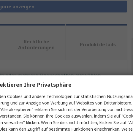
gorie anzeigen
Rechtliche
Produktdetails
Anforderungen
ein oder mehrere Eigenschaften auswählen.
ektieren Ihre Privatsphäre
Wert
en Cookies und andere Technologien zur statistischen Nutzungsanal
Facom
erung und zur Anzeige von Werbung auf Websites von Drittanbietern.
"Alle akzeptieren" erklären Sie sich mit der Verarbeitung von nicht-ess
Drehmomentschraubendreher
verstanden. Sie können Ihre Cookies auswählen, indem Sie auf "Cook
en verwalten" klicken. Wenn Sie dies nicht möchten, klicken Sie auf "Al
h
0.15 To 0.75 Nm
Dies kann den Zugriff auf bestimmte Funktionen einschränken. Weite