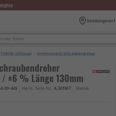
lights
Sendungsverf
 TORX®-Schlüssel
/
Drehmoment-Schraubendreher
chraubendreher
Nm / ±6 % Länge 130mm
4-09-445
Herst. Teile-Nr.
:
A.301MT
Marke
: