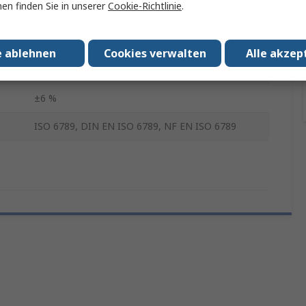
en finden Sie in unserer
Cookie-Richtlinie
.
Einstellbar
1/4 in
e ablehnen
Cookies verwalten
Alle akzep
130mm
±6 %
n
ISO 6789, DIN EN ISO 6789, NF EN ISO 6789