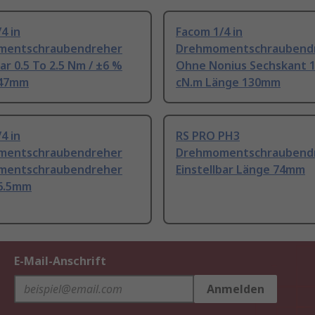
4 in
Facom 1/4 in
mentschraubendreher
Drehmomentschraubend
bar 0.5 To 2.5 Nm / ±6 %
Ohne Nonius Sechskant 1
147mm
cN.m Länge 130mm
4 in
RS PRO PH3
mentschraubendreher
Drehmomentschraubend
mentschraubendreher
Einstellbar Länge 74mm
6.5mm
E-Mail-Anschrift
Anmelden