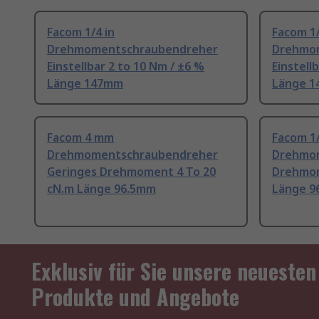
Facom 1/4 in
Facom 1/
Drehmomentschraubendreher
Drehmo
Einstellbar 2 to 10 Nm / ±6 %
Einstell
Länge 147mm
Länge 
Facom 4 mm
Facom 1/
Drehmomentschraubendreher
Drehmo
Geringes Drehmoment 4 To 20
Drehmo
cN.m Länge 96.5mm
Länge 9
Exklusiv für Sie unsere neuesten
Produkte und Angebote