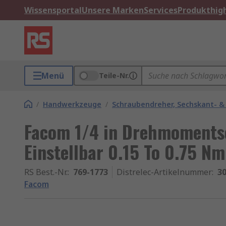
Wissensportal
Unsere Marken
Services
Produkthigh
Menü
Teile-Nr.
/
Handwerkzeuge
/
Schraubendreher, Sechskant- &
Facom 1/4 in Drehmoments
Einstellbar 0.15 To 0.75 
RS Best.-Nr.
:
769-1773
Distrelec-Artikelnummer
:
30
Facom