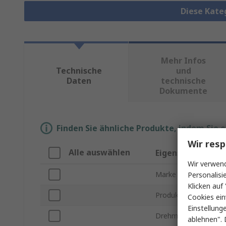
Diese Kate
Mehr Infos
Technische
und
Daten
technische
Dokumente
Finden Sie ähnliche Produkte, indem Sie 
Wir resp
Alle auswählen
Eigenschaft
Wir verwend
Marke
Personalisi
Klicken auf 
Produkt Typ
Cookies ein
Einstellung
Drehmoment Bereic
ablehnen". 