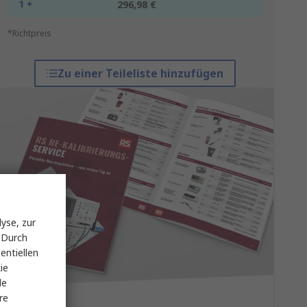
1 +
296,98 €
*Richtpreis
Zu einer Teileliste hinzufügen
yse, zur
 Durch
entiellen
ie
le
re