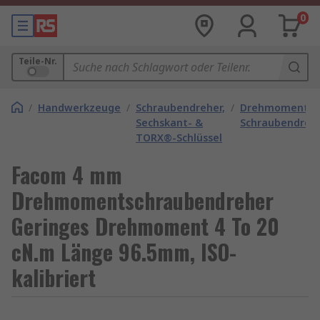
0
Teile-Nr.
/
Handwerkzeuge
/
Schraubendreher,
/
Drehmoment-
Sechskant- &
Schraubendreh
TORX®-Schlüssel
Facom 4 mm
Drehmomentschraubendreher
Geringes Drehmoment 4 To 20
cN.m Länge 96.5mm, ISO-
kalibriert