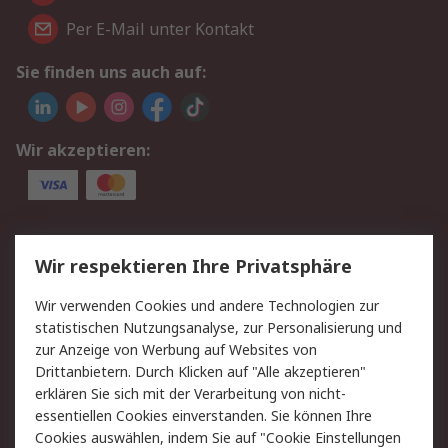
Per E-Mail unter Kontakt
Sie finden uns auch auf:
Wir akzeptieren:
Service
Wir respektieren Ihre Privatsphäre
Value Added Services
Lieferlösungen
Wir verwenden Cookies und andere Technologien zur
Rücksendungen
Kontakt
statistischen Nutzungsanalyse, zur Personalisierung und
Hilfe
Privatkunden
zur Anzeige von Werbung auf Websites von
Drittanbietern. Durch Klicken auf "Alle akzeptieren"
Rechtliches
erklären Sie sich mit der Verarbeitung von nicht-
essentiellen Cookies einverstanden. Sie können Ihre
AGB
Datenschutz
Cookies auswählen, indem Sie auf "Cookie Einstellungen