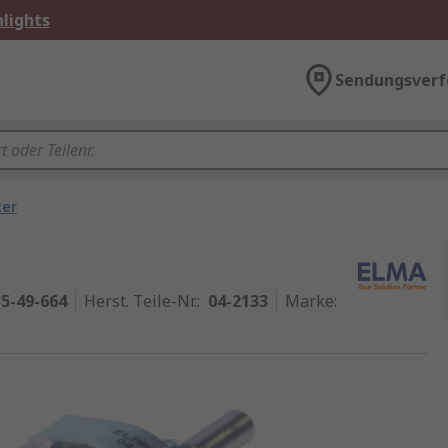
lights
Sendungsverf
ter
5-49-664
Herst. Teile-Nr.
:
04-2133
Marke
: