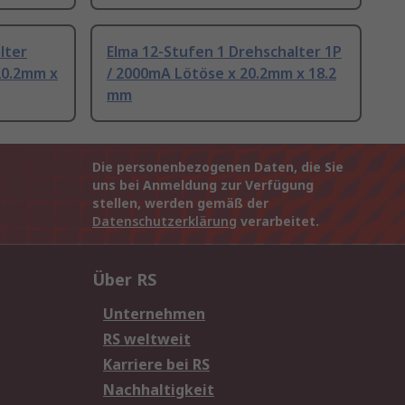
lter
Elma 12-Stufen 1 Drehschalter 1P
20.2mm x
/ 2000mA Lötöse x 20.2mm x 18.2
mm
Die personenbezogenen Daten, die Sie
uns bei Anmeldung zur Verfügung
stellen, werden gemäß der
Datenschutzerklärung
verarbeitet.
Über RS
Unternehmen
RS weltweit
Karriere bei RS
Nachhaltigkeit