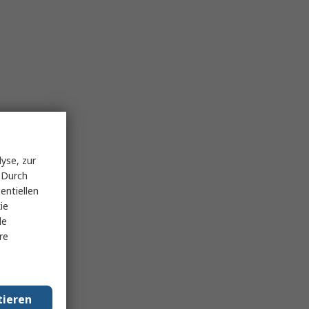
yse, zur
 Durch
entiellen
ie
le
re
tieren