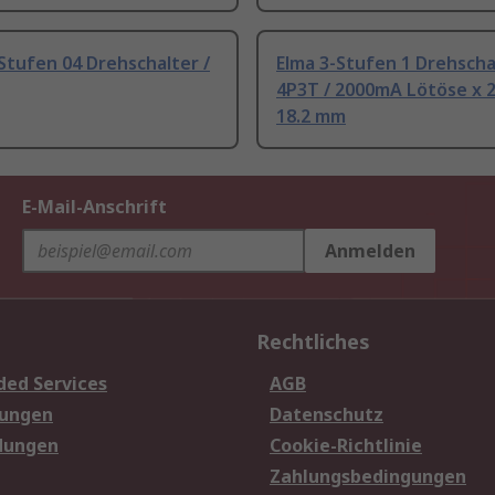
Stufen 04 Drehschalter /
Elma 3-Stufen 1 Drehscha
4P3T / 2000mA Lötöse x 
18.2 mm
E-Mail-Anschrift
Anmelden
Rechtliches
ded Services
AGB
sungen
Datenschutz
dungen
Cookie-Richtlinie
Zahlungsbedingungen