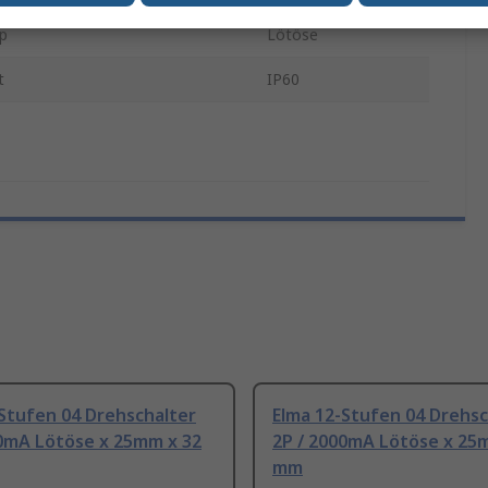
p
Lötöse
t
IP60
Stufen 04 Drehschalter
Elma 12-Stufen 04 Drehsc
00mA Lötöse x 25mm x 32
2P / 2000mA Lötöse x 25
mm