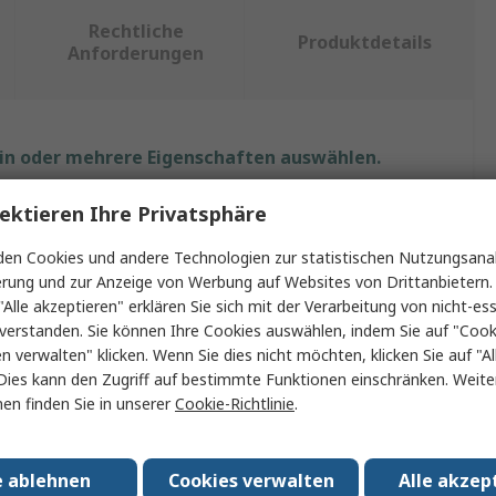
Rechtliche
Produktdetails
Anforderungen
ein oder mehrere Eigenschaften auswählen.
aft
Wert
ektieren Ihre Privatsphäre
en Cookies und andere Technologien zur statistischen Nutzungsanal
Elma
erung und zur Anzeige von Werbung auf Websites von Drittanbietern.
p
Drehschalter
"Alle akzeptieren" erklären Sie sich mit der Verarbeitung von nicht-ess
verstanden. Sie können Ihre Cookies auswählen, indem Sie auf "Cook
t
Panel
en verwalten" klicken. Wenn Sie dies nicht möchten, klicken Sie auf "Al
Dies kann den Zugriff auf bestimmte Funktionen einschränken. Weite
etriebstemperatur
85°C
en finden Sie in unserer
Cookie-Richtlinie
.
lassungen
No
e ablehnen
Cookies verwalten
Alle akzep
er
6mm