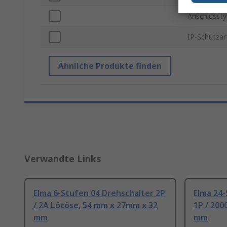
Anschlussty
IP-Schutzar
Ähnliche Produkte finden
Verwandte Links
Elma 6-Stufen 04 Drehschalter 2P
Elma 24-
/ 2A Lötöse, 54 mm x 27mm x 32
1P / 20
mm
mm