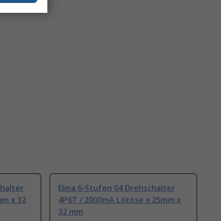
halter
Elma 6-Stufen 04 Drehschalter
mm x 32
4P6T / 2000mA Lötöse x 25mm x
32 mm