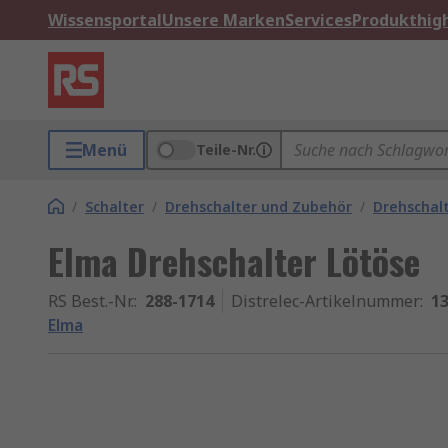
Wissensportal
Unsere Marken
Services
Produkthigh
Menü
Teile-Nr.
/
Schalter
/
Drehschalter und Zubehör
/
Drehschal
Elma Drehschalter Lötöse
RS Best.-Nr.
:
288-1714
Distrelec-Artikelnummer
:
13
Elma