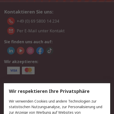
Kontaktieren Sie uns:
+49 (0) 69 5800 14 234
Per E-Mail unter Kontakt
Sie finden uns auch auf:
Wir akzeptieren:
Service
Wir respektieren Ihre Privatsphäre
Value Added Services
Lieferlösungen
Wir verwenden Cookies und andere Technologien zur
Rücksendungen
Kontakt
statistischen Nutzungsanalyse, zur Personalisierung und
Hilfe
Privatkunden
zur Anzeige von Werbung auf Websites von