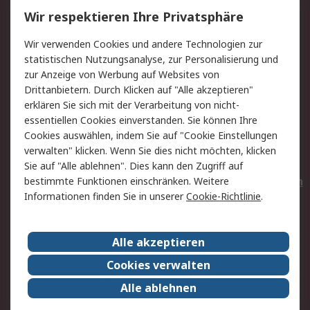
Service
Wir respektieren Ihre Privatsphäre
Value Added Services
Lieferlösungen
Wir verwenden Cookies und andere Technologien zur
Rücksendungen
Kontakt
statistischen Nutzungsanalyse, zur Personalisierung und
Hilfe
Privatkunden
zur Anzeige von Werbung auf Websites von
Drittanbietern. Durch Klicken auf "Alle akzeptieren"
Rechtliches
erklären Sie sich mit der Verarbeitung von nicht-
essentiellen Cookies einverstanden. Sie können Ihre
AGB
Datenschutz
Cookies auswählen, indem Sie auf "Cookie Einstellungen
Cookie-Richtlinie
Zahlungsbedingungen
verwalten" klicken. Wenn Sie dies nicht möchten, klicken
Copyright/Impressum
Entsorgung
Sie auf "Alle ablehnen". Dies kann den Zugriff auf
Elektrogeräte/Batterien
bestimmte Funktionen einschränken. Weitere
Informationen finden Sie in unserer
Cookie-Richtlinie
.
Über RS
Alle akzeptieren
Unternehmen
RS weltweit
Karriere bei RS
Nachhaltigkeit
Cookies verwalten
Qualität/Umwelt/Zertifikate
Presse-Center
Alle ablehnen
Event-Center