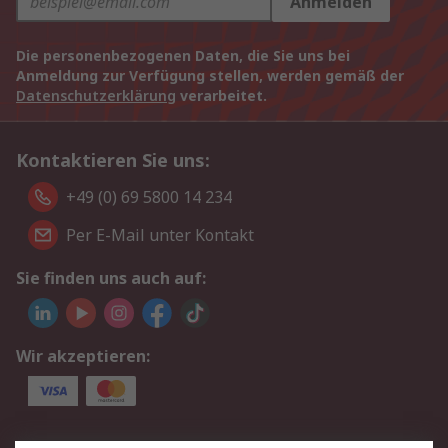
Anmelden
Die personenbezogenen Daten, die Sie uns bei
Anmeldung zur Verfügung stellen, werden gemäß der
Datenschutzerklärung
verarbeitet.
Kontaktieren Sie uns:
+49 (0) 69 5800 14 234
Per E-Mail unter Kontakt
Sie finden uns auch auf:
Wir akzeptieren: