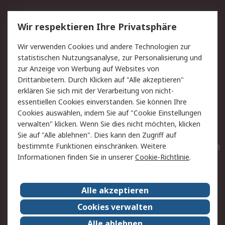
Service
Wir respektieren Ihre Privatsphäre
Value Added Services
Lieferlösungen
Wir verwenden Cookies und andere Technologien zur
Rücksendungen
Kontakt
statistischen Nutzungsanalyse, zur Personalisierung und
Hilfe
Privatkunden
zur Anzeige von Werbung auf Websites von
Drittanbietern. Durch Klicken auf "Alle akzeptieren"
Rechtliches
erklären Sie sich mit der Verarbeitung von nicht-
essentiellen Cookies einverstanden. Sie können Ihre
AGB
Datenschutz
Cookies auswählen, indem Sie auf "Cookie Einstellungen
Cookie-Richtlinie
Zahlungsbedingungen
verwalten" klicken. Wenn Sie dies nicht möchten, klicken
Copyright/Impressum
Entsorgung
Sie auf "Alle ablehnen". Dies kann den Zugriff auf
Elektrogeräte/Batterien
bestimmte Funktionen einschränken. Weitere
Informationen finden Sie in unserer
Cookie-Richtlinie
.
Über RS
Alle akzeptieren
Unternehmen
RS weltweit
Karriere bei RS
Nachhaltigkeit
Cookies verwalten
Qualität/Umwelt/Zertifikate
Presse-Center
Alle ablehnen