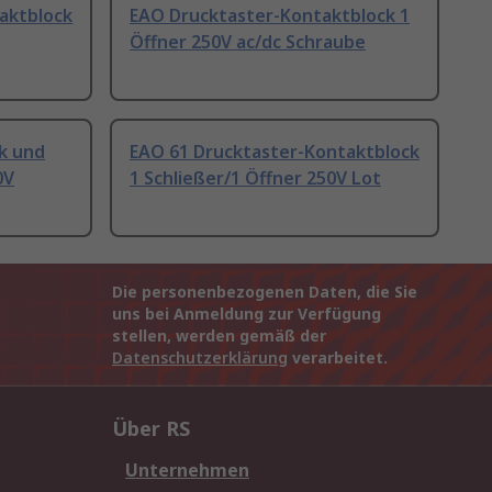
aktblock
EAO Drucktaster-Kontaktblock 1
Öffner 250V ac/dc Schraube
k und
EAO 61 Drucktaster-Kontaktblock
0V
1 Schließer/1 Öffner 250V Lot
Die personenbezogenen Daten, die Sie
uns bei Anmeldung zur Verfügung
stellen, werden gemäß der
Datenschutzerklärung
verarbeitet.
Über RS
Unternehmen