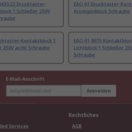
8430.22 Drucktaster-
EAO 61 Drucktaster-Kont
lock 1 Schließer 250V
Anzeigenblock Schraube
chraube
cktaster-Kontaktblock 1
EAO 61-8615 Kontaktbloc
r 250V ac/dc Schraube
Lichtblock 1 Schließer 25
Schraube
E-Mail-Anschrift
Anmelden
Rechtliches
ded Services
AGB