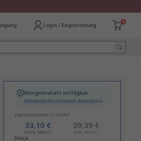
0
olgung
Login / Registrierung
Mengenrabatt verfügbar
Mengenpreis-Optionen anzeigen
Zwischensumme (1 Stück)*
33,10 €
39,39 €
(ohne MwSt.)
(inkl. MwSt.)
Add
Stück