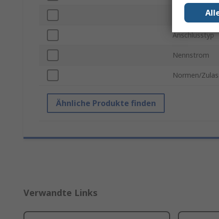
All
Kontakt Konfi
Anschlusstyp
Nennstrom
Normen/Zulas
Ähnliche Produkte finden
Verwandte Links