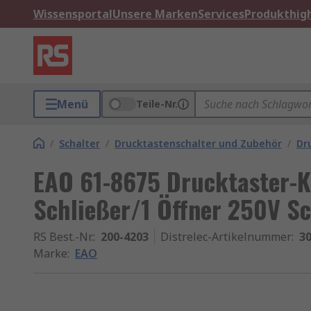
Wissensportal
Unsere Marken
Services
Produkthigh
Menü
Teile-Nr.
/
Schalter
/
Drucktastenschalter und Zubehör
/
Dr
EAO 61-8675 Drucktaster-K
Schließer/1 Öffner 250V S
RS Best.-Nr.
:
200-4203
Distrelec-Artikelnummer
:
30
Marke
:
EAO