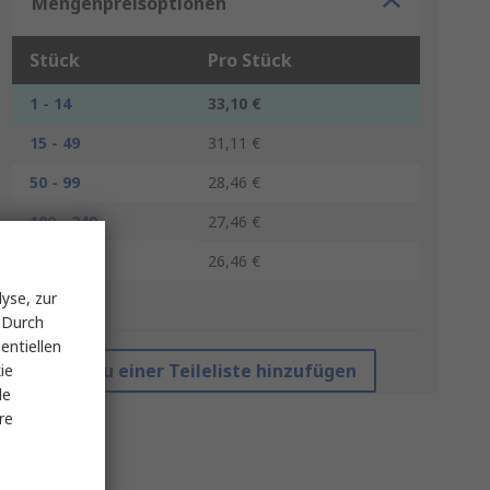
Mengenpreisoptionen
Stück
Pro Stück
1 - 14
33,10 €
15 - 49
31,11 €
50 - 99
28,46 €
100 - 249
27,46 €
250 +
26,46 €
yse, zur
*Richtpreis
 Durch
entiellen
Zu einer Teileliste hinzufügen
ie
le
re