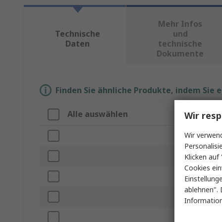
Mehr Infos
Technische
und
Daten
technische
Dokumente
Finden Sie ähnliche Produkte, indem Sie 
Alle auswählen
Eigenschaf
Wir resp
Wir verwend
Marke
Personalisi
Blocktyp
Klicken auf 
Cookies ein
Produkt Typ
Einstellung
ablehnen". 
Spannung
Information
Serie