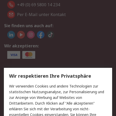
+49 (0) 69 5800 14 234
Per E-Mail unter Kontakt
Sie finden uns auch auf:
Wir akzeptieren:
Service
Wir respektieren Ihre Privatsphäre
Value Added Services
Lieferlösungen
Wir verwenden Cookies und andere Technologien zur
Rücksendungen
Kontakt
statistischen Nutzungsanalyse, zur Personalisierung und
Hilfe
Privatkunden
zur Anzeige von Werbung auf Websites von
Drittanbietern. Durch Klicken auf "Alle akzeptieren"
Rechtliches
erklären Sie sich mit der Verarbeitung von nicht-
essentiellen Cookies einverstanden. Sie können Ihre