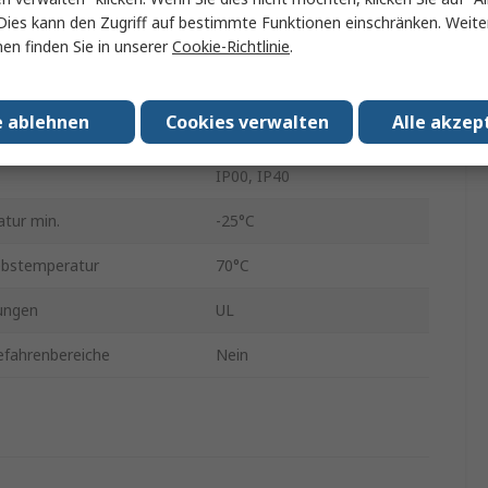
Dies kann den Zugriff auf bestimmte Funktionen einschränken. Weite
be
Rot
en finden Sie in unserer
Cookie-Richtlinie
.
ration
1 Öffner
e ablehnen
Cookies verwalten
Alle akzep
Lot
IP00, IP40
tur min.
-25°C
ebstemperatur
70°C
ungen
UL
efahrenbereiche
Nein