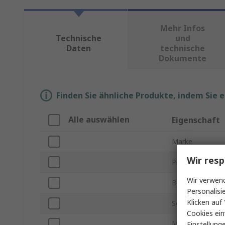
Mehr Infos
Technische
und
Daten
technische
Dokumente
Finden Sie ähnliche Produkte, indem Sie 
Alle auswählen
Eigenschaft
Marke
Wir resp
Produkt Typ
Wir verwend
Beleuchtet
Personalisi
Klicken auf 
Serie
Cookies ein
Montageart
Einstellung