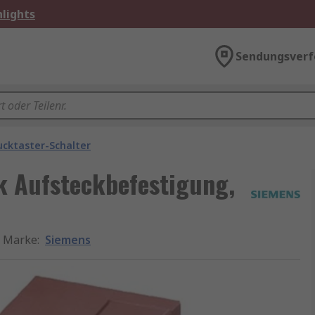
lights
Sendungsverf
ucktaster-Schalter
 Aufsteckbefestigung,
Marke
:
Siemens