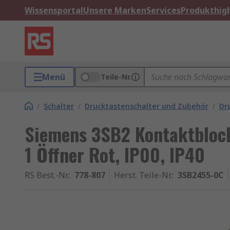
Wissensportal
Unsere Marken
Services
Produkthigh
Menü
Teile-Nr.
/
Schalter
/
Drucktastenschalter und Zubehör
/
Dr
Siemens 3SB2 Kontaktblock
1 Öffner Rot, IP00, IP40
RS Best.-Nr.
:
778-807
Herst. Teile-Nr.
:
3SB2455-0C