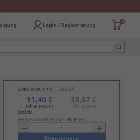
0
olgung
Login / Registrierung
Zwischensumme (1 Stück)*
11,40 €
13,57 €
(ohne MwSt.)
(inkl. MwSt.)
Add
Stück
to
Menge auswählen oder eingeben
Basket
Hinzufügen