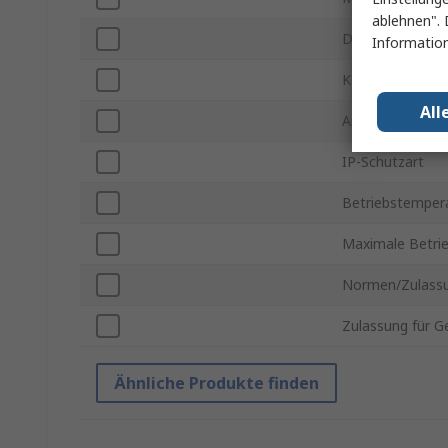
ablehnen". 
Drucktastenfar
Information
Kontakt Konfigu
All
Anschlusstyp
IP-Schutzart
Betriebstempera
Maximale Betri
Normen/Zulass
Zulassung für G
Ähnliche Produkte finden