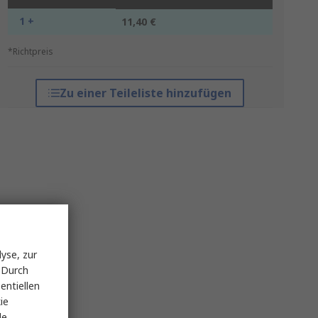
1 +
11,40 €
*Richtpreis
Zu einer Teileliste hinzufügen
yse, zur
 Durch
entiellen
ie
le