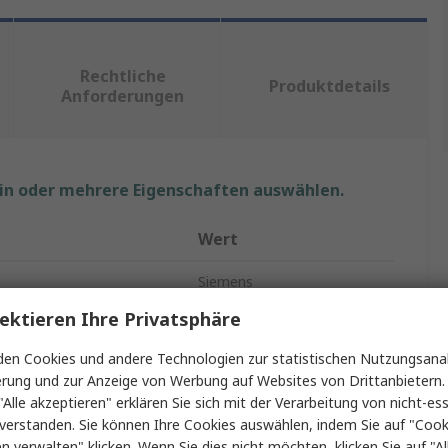
Rechtliche
Produktdetails
Anforderungen
ein oder mehrere Eigenschaften auswählen.
Wert
Siemens
ektieren Ihre Privatsphäre
Kontaktblock
en Cookies und andere Technologien zur statistischen Nutzungsanal
Nein
erung und zur Anzeige von Werbung auf Websites von Drittanbietern.
"Alle akzeptieren" erklären Sie sich mit der Verarbeitung von nicht-ess
3SB2
verstanden. Sie können Ihre Cookies auswählen, indem Sie auf "Cook
Aufsteckbefestigung
en verwalten" klicken. Wenn Sie dies nicht möchten, klicken Sie auf "Al