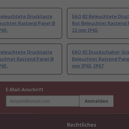
Beleuchtete Drucktaste
EAO 82 Beleuchtete Druc
leuchtet Rastend Panel Ø
Rot Beleuchtet Rastend 
P65,
22 mm IP65,
Beleuchtete Drucktaste
EAO 82 Druckschalter Gr
euchtet Rastend Panel Ø
Beleuchtet Rastend Pane
P65,
mm IP65, IP67
E-Mail-Anschrift
Anmelden
Rechtliches