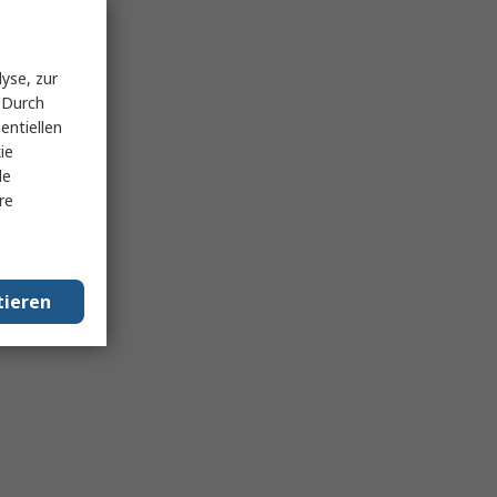
yse, zur
 Durch
entiellen
ie
le
re
tieren