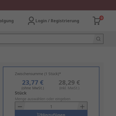
0
olgung
Login / Registrierung
Zwischensumme (1 Stück)*
23,77 €
28,29 €
(ohne MwSt.)
(inkl. MwSt.)
Add
Stück
to
Menge auswählen oder eingeben
Basket
Hinzufügen