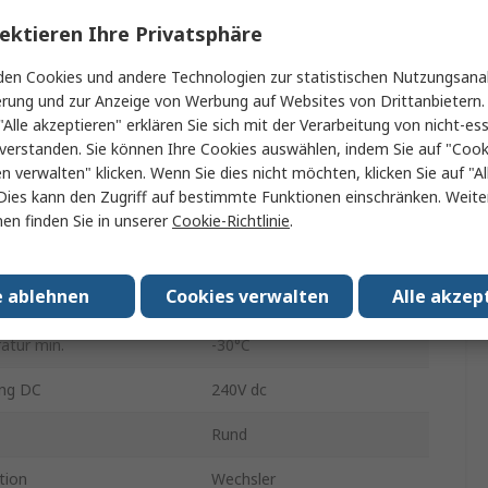
ektieren Ihre Privatsphäre
82
en Cookies und andere Technologien zur statistischen Nutzungsanal
t Größe
19 mm
erung und zur Anzeige von Werbung auf Websites von Drittanbietern.
Panel
"Alle akzeptieren" erklären Sie sich mit der Verarbeitung von nicht-ess
verstanden. Sie können Ihre Cookies auswählen, indem Sie auf "Cook
uration
1-poliger Umschalter
en verwalten" klicken. Wenn Sie dies nicht möchten, klicken Sie auf "Al
Dies kann den Zugriff auf bestimmte Funktionen einschränken. Weite
Grün
en finden Sie in unserer
Cookie-Richtlinie
.
IP65, IP67
e ablehnen
Cookies verwalten
Alle akzep
ng AC
240V ac
atur min.
-30°C
ng DC
240V dc
Rund
tion
Wechsler