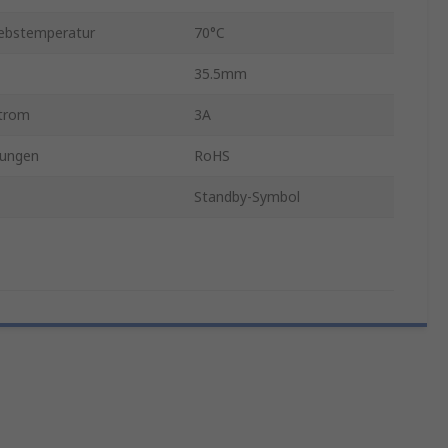
iebstemperatur
70°C
35.5mm
trom
3A
ungen
RoHS
Standby-Symbol