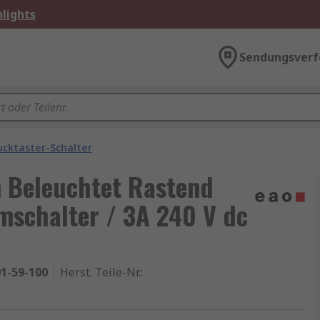
lights
Sendungsverf
ucktaster-Schalter
 Beleuchtet Rastend
mschalter / 3A 240 V dc
1-59-100
Herst. Teile-Nr.
: