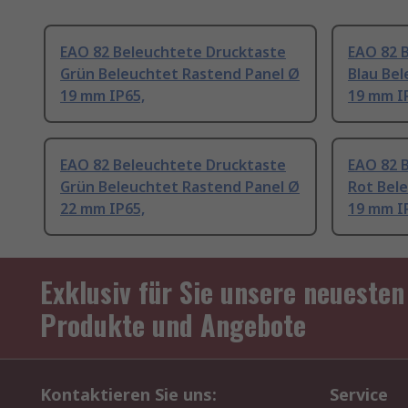
EAO 82 Beleuchtete Drucktaste
EAO 82 
Grün Beleuchtet Rastend Panel Ø
Blau Be
19 mm IP65,
19 mm I
EAO 82 Beleuchtete Drucktaste
EAO 82 
Grün Beleuchtet Rastend Panel Ø
Rot Bel
22 mm IP65,
19 mm I
Exklusiv für Sie unsere neuesten
Produkte und Angebote
Kontaktieren Sie uns:
Service