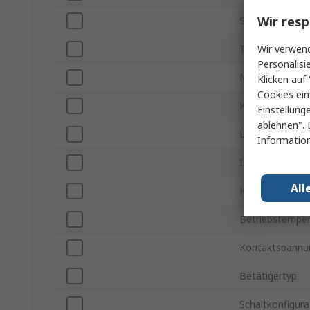
Wir resp
Serie
Wir verwend
Tafelausschnit
Personalisi
Montageart
Klicken auf 
Cookies ein
Kontakt Konfig
Einstellung
ablehnen". 
LED Farbe
Information
IP-Schutzart
All
Kontaktspannu
Betriebstemper
Kontaktspannu
Betätigertyp
Schaltkonfigura