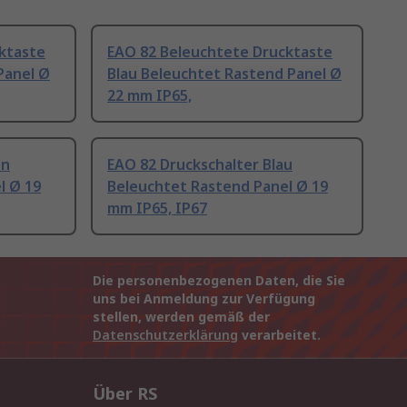
ktaste
EAO 82 Beleuchtete Drucktaste
Panel Ø
Blau Beleuchtet Rastend Panel Ø
22 mm IP65,
ün
EAO 82 Druckschalter Blau
l Ø 19
Beleuchtet Rastend Panel Ø 19
mm IP65, IP67
Die personenbezogenen Daten, die Sie
uns bei Anmeldung zur Verfügung
stellen, werden gemäß der
Datenschutzerklärung
verarbeitet.
Über RS