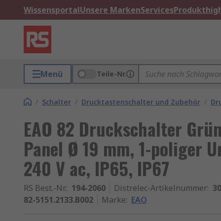
Wissensportal
Unsere Marken
Services
Produkthigh
Menü
Teile-Nr.
/
Schalter
/
Drucktastenschalter und Zubehör
/
Dr
EAO 82 Druckschalter Grün
Panel Ø 19 mm, 1-poliger U
240 V ac, IP65, IP67
RS Best.-Nr.
:
194-2060
Distrelec-Artikelnummer
:
30
82-5151.2133.B002
Marke
:
EAO