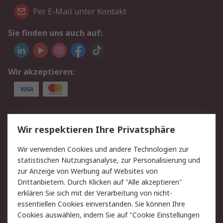
Per E-Mail unter Kontakt
Sie finden uns auch auf:
Wir akzeptieren:
Service
Wir respektieren Ihre Privatsphäre
Value Added Services
Lieferlösungen
Wir verwenden Cookies und andere Technologien zur
Rücksendungen
Kontakt
statistischen Nutzungsanalyse, zur Personalisierung und
Hilfe
Privatkunden
zur Anzeige von Werbung auf Websites von
Drittanbietern. Durch Klicken auf "Alle akzeptieren"
Rechtliches
erklären Sie sich mit der Verarbeitung von nicht-
essentiellen Cookies einverstanden. Sie können Ihre
AGB
Datenschutz
Cookies auswählen, indem Sie auf "Cookie Einstellungen
Cookie-Richtlinie
Zahlungsbedingungen