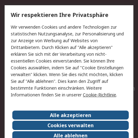
Service
Wir respektieren Ihre Privatsphäre
Value Added Services
Lieferlösungen
Wir verwenden Cookies und andere Technologien zur
Rücksendungen
Kontakt
statistischen Nutzungsanalyse, zur Personalisierung und
Hilfe
Privatkunden
zur Anzeige von Werbung auf Websites von
Drittanbietern. Durch Klicken auf "Alle akzeptieren"
Rechtliches
erklären Sie sich mit der Verarbeitung von nicht-
essentiellen Cookies einverstanden. Sie können Ihre
AGB
Datenschutz
Cookies auswählen, indem Sie auf "Cookie Einstellungen
Cookie-Richtlinie
Zahlungsbedingungen
verwalten" klicken. Wenn Sie dies nicht möchten, klicken
Copyright/Impressum
Entsorgung
Sie auf "Alle ablehnen". Dies kann den Zugriff auf
Elektrogeräte/Batterien
bestimmte Funktionen einschränken. Weitere
Informationen finden Sie in unserer
Cookie-Richtlinie
.
Über RS
Alle akzeptieren
Unternehmen
RS weltweit
Karriere bei RS
Nachhaltigkeit
Cookies verwalten
Qualität/Umwelt/Zertifikate
Presse-Center
Alle ablehnen