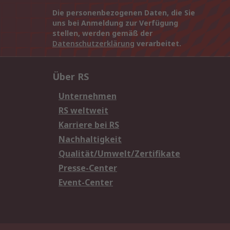
Die personenbezogenen Daten, die Sie
uns bei Anmeldung zur Verfügung
stellen, werden gemäß der
Datenschutzerklärung
verarbeitet.
Über RS
Unternehmen
RS weltweit
Karriere bei RS
Nachhaltigkeit
Qualität/Umwelt/Zertifikate
Presse-Center
Event-Center