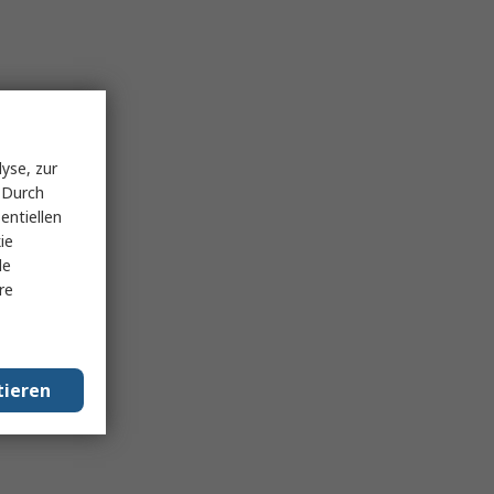
yse, zur
 Durch
entiellen
ie
le
re
tieren