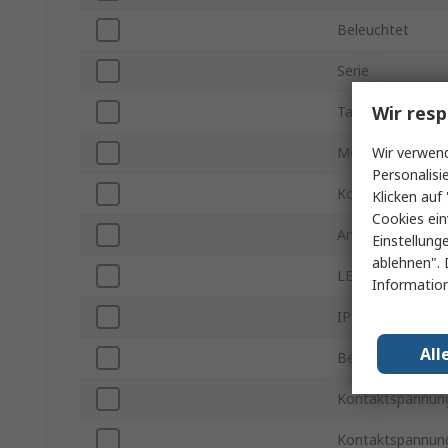
Beleuchtet
Serie
Wir resp
Tafelausschnitt 
Wir verwend
Montageart
Personalisi
Kontakt Konfigu
Klicken auf 
Cookies ein
Anschlusstyp
Einstellung
ablehnen". 
LED Farbe
Information
IP-Schutzart
All
Betriebstempera
Kontaktspannun
Kontaktspannun