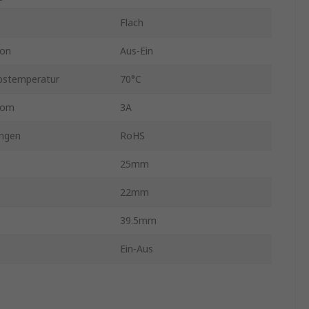
Flach
ion
Aus-Ein
bstemperatur
70°C
rom
3A
ngen
RoHS
25mm
22mm
39.5mm
Ein-Aus