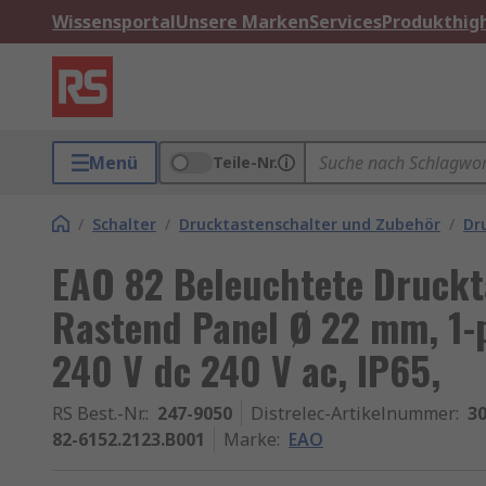
Wissensportal
Unsere Marken
Services
Produkthigh
Menü
Teile-Nr.
/
Schalter
/
Drucktastenschalter und Zubehör
/
Dr
EAO 82 Beleuchtete Druckt
Rastend Panel Ø 22 mm, 1-
240 V dc 240 V ac, IP65,
RS Best.-Nr.
:
247-9050
Distrelec-Artikelnummer
:
30
82-6152.2123.B001
Marke
:
EAO