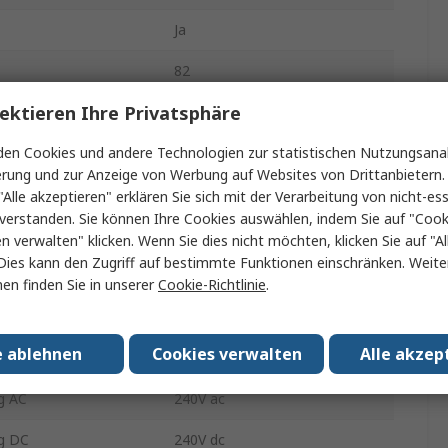
Ja
82
ektieren Ihre Privatsphäre
Größe
22 mm
en Cookies und andere Technologien zur statistischen Nutzungsanal
Panel
erung und zur Anzeige von Werbung auf Websites von Drittanbietern.
ration
1-poliger Umschalter
"Alle akzeptieren" erklären Sie sich mit der Verarbeitung von nicht-ess
verstanden. Sie können Ihre Cookies auswählen, indem Sie auf "Cook
Schraube
en verwalten" klicken. Wenn Sie dies nicht möchten, klicken Sie auf "Al
Dies kann den Zugriff auf bestimmte Funktionen einschränken. Weite
Blau
en finden Sie in unserer
Cookie-Richtlinie
.
IP65, IP67
e ablehnen
Cookies verwalten
Alle akzep
tur min.
-30°C
g AC
240V ac
g DC
240V dc