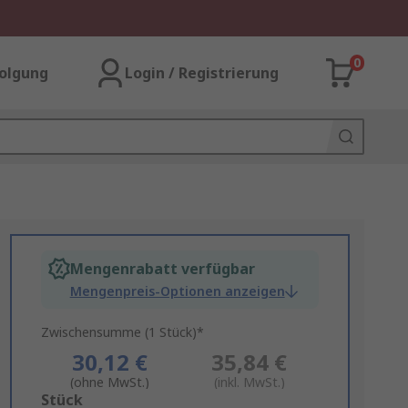
0
olgung
Login / Registrierung
Mengenrabatt verfügbar
Mengenpreis-Optionen anzeigen
Zwischensumme (1 Stück)*
30,12 €
35,84 €
(ohne MwSt.)
(inkl. MwSt.)
Add
Stück