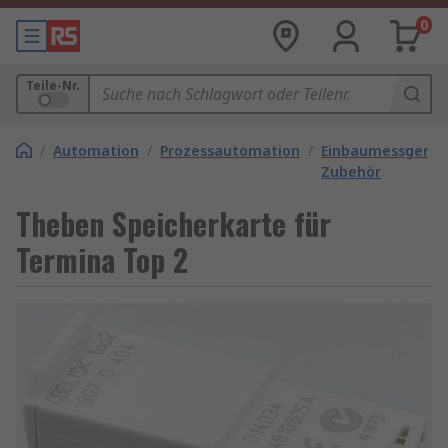
0
Teile-Nr.
/
Automation
/
Prozessautomation
/
Einbaumessgerät
Zubehör
Theben Speicherkarte für
Termina Top 2