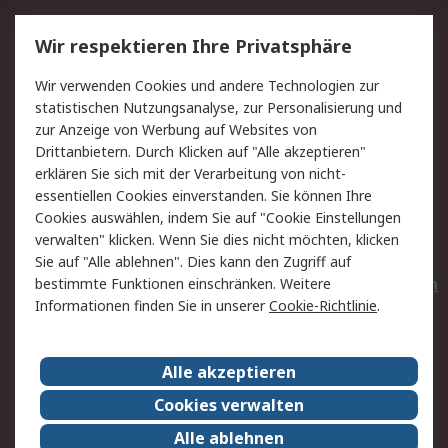
Service
Wir respektieren Ihre Privatsphäre
Value Added Services
Lieferlösungen
Wir verwenden Cookies und andere Technologien zur
Rücksendungen
Kontakt
statistischen Nutzungsanalyse, zur Personalisierung und
Hilfe
Privatkunden
zur Anzeige von Werbung auf Websites von
Drittanbietern. Durch Klicken auf "Alle akzeptieren"
Rechtliches
erklären Sie sich mit der Verarbeitung von nicht-
essentiellen Cookies einverstanden. Sie können Ihre
AGB
Datenschutz
Cookies auswählen, indem Sie auf "Cookie Einstellungen
Cookie-Richtlinie
Zahlungsbedingungen
verwalten" klicken. Wenn Sie dies nicht möchten, klicken
Copyright/Impressum
Entsorgung
Sie auf "Alle ablehnen". Dies kann den Zugriff auf
Elektrogeräte/Batterien
bestimmte Funktionen einschränken. Weitere
Informationen finden Sie in unserer
Cookie-Richtlinie
.
Über RS
Alle akzeptieren
Unternehmen
RS weltweit
Karriere bei RS
Nachhaltigkeit
Cookies verwalten
Qualität/Umwelt/Zertifikate
Presse-Center
Alle ablehnen