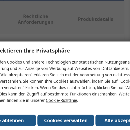
Rechtliche
Produktdetails
Anforderungen
ein oder mehrere Eigenschaften auswählen.
ektieren Ihre Privatsphäre
en Cookies und andere Technologien zur statistischen Nutzungsanal
Wert
erung und zur Anzeige von Werbung auf Websites von Drittanbietern.
"Alle akzeptieren" erklären Sie sich mit der Verarbeitung von nicht-ess
Omron
verstanden. Sie können Ihre Cookies auswählen, indem Sie auf "Cook
en verwalten" klicken. Wenn Sie dies nicht möchten, klicken Sie auf "Al
Adapter
Dies kann den Zugriff auf bestimmte Funktionen einschränken. Weite
Adapter
en finden Sie in unserer
Cookie-Richtlinie
.
Serie H3CR-A, Serie H3CR-F, Serie H3CR-G, Serie H3CR-
H
e ablehnen
Cookies verwalten
Alle akzep
No