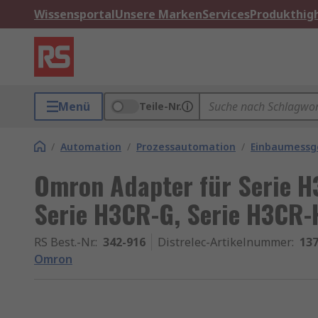
Wissensportal
Unsere Marken
Services
Produkthigh
Menü
Teile-Nr.
/
Automation
/
Prozessautomation
/
Einbaumessg
Omron Adapter für Serie H
Serie H3CR-G, Serie H3CR-
RS Best.-Nr.
:
342-916
Distrelec-Artikelnummer
:
137
Omron