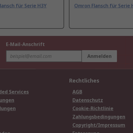
lansch für Serie H3Y
Omron Flansch für Serie 
E-Mail-Anschrift
Anmelden
Rechtliches
ded Services
AGB
sungen
Datenschutz
dungen
Cookie-Richtlinie
Zahlungsbedingungen
Copyright/Impressum