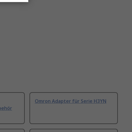
Omron Adapter für Serie H3YN
behör