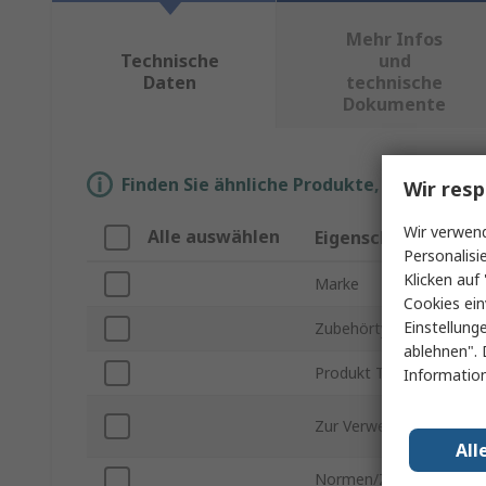
Mehr Infos
Technische
und
Daten
technische
Dokumente
Finden Sie ähnliche Produkte, indem Sie 
Wir resp
Wir verwend
Alle auswählen
Eigenschaft
Personalisi
Klicken auf 
Marke
Cookies ein
Einstellung
Zubehörtyp
ablehnen". 
Produkt Typ
Information
Zur Verwendung mit
All
Normen/Zulassungen