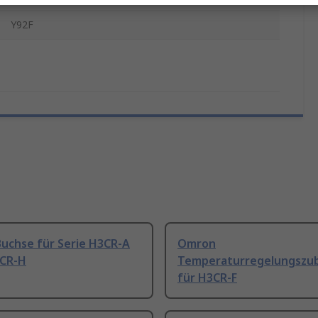
Y92F
uchse für Serie H3CR-A
Omron
3CR-H
Temperaturregelungszu
für H3CR-F