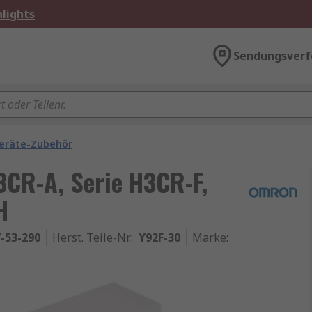
lights
Sendungsverf
eräte-Zubehör
3CR-A, Serie H3CR-F,
H
-53-290
Herst. Teile-Nr.
:
Y92F-30
Marke
: