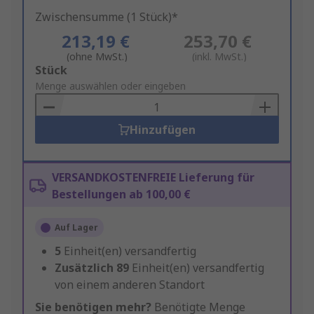
Zwischensumme (1 Stück)*
213,19 €
253,70 €
(ohne MwSt.)
(inkl. MwSt.)
Add
Stück
to
Menge auswählen oder eingeben
Basket
Hinzufügen
VERSANDKOSTENFREIE Lieferung für
Bestellungen ab 100,00 €
Auf Lager
5
Einheit(en) versandfertig
Zusätzlich
89
Einheit(en) versandfertig
von einem anderen Standort
Sie benötigen mehr?
Benötigte Menge