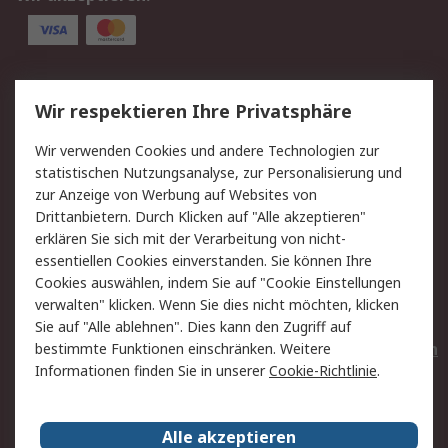
Service
Wir respektieren Ihre Privatsphäre
Value Added Services
Lieferlösungen
Wir verwenden Cookies und andere Technologien zur
Rücksendungen
Kontakt
statistischen Nutzungsanalyse, zur Personalisierung und
Hilfe
Privatkunden
zur Anzeige von Werbung auf Websites von
Drittanbietern. Durch Klicken auf "Alle akzeptieren"
Rechtliches
erklären Sie sich mit der Verarbeitung von nicht-
essentiellen Cookies einverstanden. Sie können Ihre
AGB
Datenschutz
Cookies auswählen, indem Sie auf "Cookie Einstellungen
Cookie-Richtlinie
Zahlungsbedingungen
verwalten" klicken. Wenn Sie dies nicht möchten, klicken
Copyright/Impressum
Entsorgung
Sie auf "Alle ablehnen". Dies kann den Zugriff auf
Elektrogeräte/Batterien
bestimmte Funktionen einschränken. Weitere
Informationen finden Sie in unserer
Cookie-Richtlinie
.
Über RS
Alle akzeptieren
Unternehmen
RS weltweit