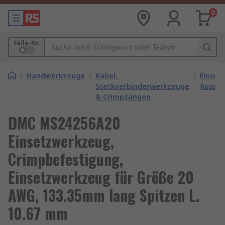
0
Teile-Nr.
/
Handwerkzeuge
/
Kabel,
/
Einset
Steckverbinderwerkzeuge
Auszi
& Crimpzangen
DMC MS24256A20
Einsetzwerkzeug,
Crimpbefestigung,
Einsetzwerkzeug für Größe 20
AWG, 133.35mm lang Spitzen L.
10.67 mm