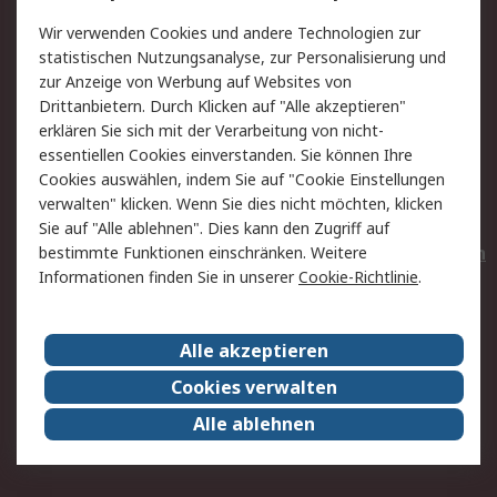
Value Added Services
Lieferlösungen
Wir verwenden Cookies und andere Technologien zur
Rücksendungen
Kontakt
statistischen Nutzungsanalyse, zur Personalisierung und
Hilfe
Privatkunden
zur Anzeige von Werbung auf Websites von
Drittanbietern. Durch Klicken auf "Alle akzeptieren"
Rechtliches
erklären Sie sich mit der Verarbeitung von nicht-
essentiellen Cookies einverstanden. Sie können Ihre
AGB
Datenschutz
Cookies auswählen, indem Sie auf "Cookie Einstellungen
Cookie-Richtlinie
Zahlungsbedingungen
verwalten" klicken. Wenn Sie dies nicht möchten, klicken
Copyright/Impressum
Entsorgung
Sie auf "Alle ablehnen". Dies kann den Zugriff auf
Elektrogeräte/Batterien
bestimmte Funktionen einschränken. Weitere
Informationen finden Sie in unserer
Cookie-Richtlinie
.
Über RS
Alle akzeptieren
Unternehmen
RS weltweit
Karriere bei RS
Nachhaltigkeit
Cookies verwalten
Qualität/Umwelt/Zertifikate
Presse-Center
Alle ablehnen
Event-Center