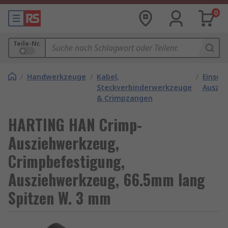
0
Teile-Nr.
/
Handwerkzeuge
/
Kabel,
/
Einset
Steckverbinderwerkzeuge
Auszi
& Crimpzangen
HARTING HAN Crimp-
Ausziehwerkzeug,
Crimpbefestigung,
Ausziehwerkzeug, 66.5mm lang
Spitzen W. 3 mm