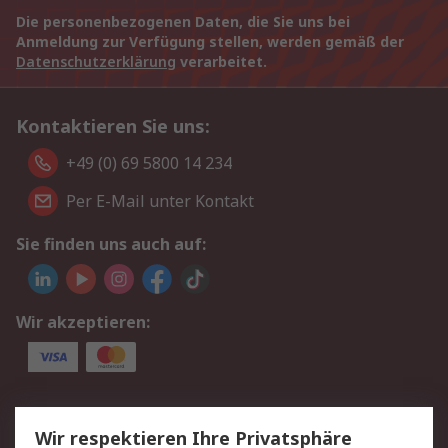
Die personenbezogenen Daten, die Sie uns bei
Anmeldung zur Verfügung stellen, werden gemäß der
Datenschutzerklärung
verarbeitet.
Kontaktieren Sie uns:
+49 (0) 69 5800 14 234
Per E-Mail unter Kontakt
Sie finden uns auch auf:
Wir akzeptieren:
Service
Wir respektieren Ihre Privatsphäre