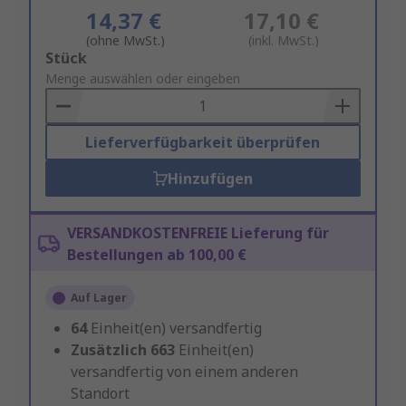
14,37 €
17,10 €
(ohne MwSt.)
(inkl. MwSt.)
Add
Stück
to
Menge auswählen oder eingeben
Basket
Lieferverfügbarkeit überprüfen
Hinzufügen
VERSANDKOSTENFREIE Lieferung für
Bestellungen ab 100,00 €
Auf Lager
64
Einheit(en) versandfertig
Zusätzlich
663
Einheit(en)
versandfertig von einem anderen
Standort