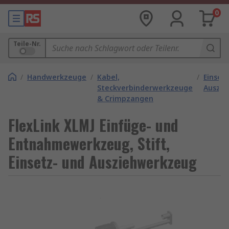
0
Teile-Nr.
/
Handwerkzeuge
/
Kabel,
/
Einset
Steckverbinderwerkzeuge
Auszi
& Crimpzangen
FlexLink XLMJ Einfüge- und
Entnahmewerkzeug, Stift,
Einsetz- und Ausziehwerkzeug