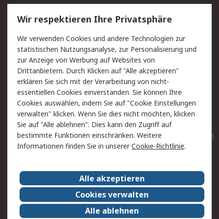
Service
Wir respektieren Ihre Privatsphäre
Value Added Services
Lieferlösungen
Wir verwenden Cookies und andere Technologien zur
Rücksendungen
Kontakt
statistischen Nutzungsanalyse, zur Personalisierung und
Hilfe
Privatkunden
zur Anzeige von Werbung auf Websites von
Drittanbietern. Durch Klicken auf "Alle akzeptieren"
Rechtliches
erklären Sie sich mit der Verarbeitung von nicht-
essentiellen Cookies einverstanden. Sie können Ihre
AGB
Datenschutz
Cookies auswählen, indem Sie auf "Cookie Einstellungen
Cookie-Richtlinie
Zahlungsbedingungen
verwalten" klicken. Wenn Sie dies nicht möchten, klicken
Copyright/Impressum
Entsorgung
Sie auf "Alle ablehnen". Dies kann den Zugriff auf
Elektrogeräte/Batterien
bestimmte Funktionen einschränken. Weitere
Informationen finden Sie in unserer
Cookie-Richtlinie
.
Über RS
Alle akzeptieren
Unternehmen
RS weltweit
Karriere bei RS
Nachhaltigkeit
Cookies verwalten
Qualität/Umwelt/Zertifikate
Presse-Center
Alle ablehnen