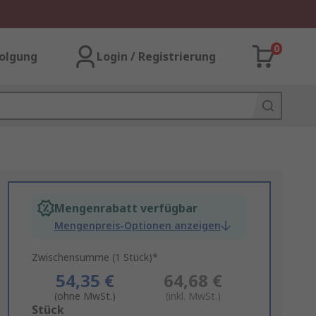
0
olgung
Login / Registrierung
Mengenrabatt verfügbar
Mengenpreis-Optionen anzeigen
Zwischensumme (1 Stück)*
54,35 €
64,68 €
(ohne MwSt.)
(inkl. MwSt.)
Add
Stück