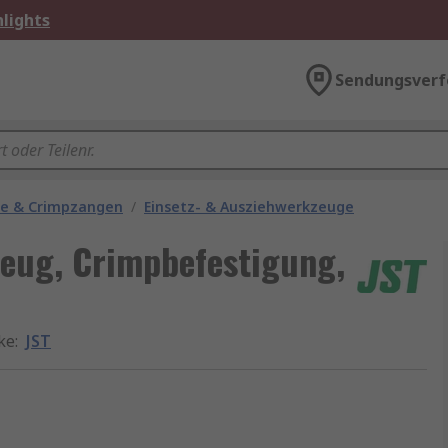
lights
Sendungsverf
ge & Crimpzangen
/
Einsetz- & Ausziehwerkzeuge
eug, Crimpbefestigung,
ke
:
JST