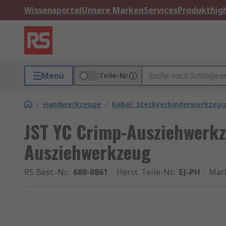
Wissensportal
Unsere Marken
Services
Produkthigh
Menü
Teile-Nr.
/
Handwerkzeuge
/
Kabel, Steckverbinderwerkzeu
JST YC Crimp-Ausziehwerkz
Ausziehwerkzeug
RS Best.-Nr.
:
688-0861
Herst. Teile-Nr.
:
EJ-PH
Mar