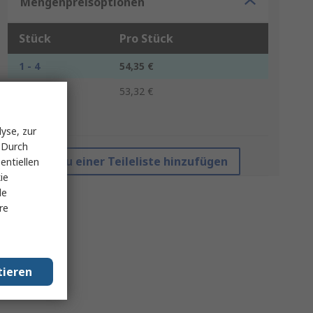
Mengenpreisoptionen
Stück
Pro Stück
1 - 4
54,35 €
5 +
53,32 €
*Richtpreis
yse, zur
 Durch
Zu einer Teileliste hinzufügen
entiellen
ie
le
re
tieren