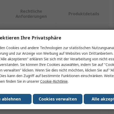
Rechtliche
Produktdetails
Anforderungen
ektieren Ihre Privatsphäre
ein oder mehrere Eigenschaften auswählen.
en Cookies und andere Technologien zur statistischen Nutzungsanal
ft
Wert
erung und zur Anzeige von Werbung auf Websites von Drittanbietern.
"Alle akzeptieren" erklären Sie sich mit der Verarbeitung von nicht-ess
JST
verstanden. Sie können Ihre Cookies auswählen, indem Sie auf "Cook
en verwalten" klicken. Wenn Sie dies nicht möchten, klicken Sie auf "Al
Crimpbefestigung
Dies kann den Zugriff auf bestimmte Funktionen einschränken. Weite
en finden Sie in unserer
Cookie-Richtlinie
.
Crimp-Ausziehwerkzeug
Ausziehwerkzeug
e ablehnen
Cookies verwalten
Alle akzep
YC