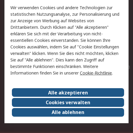
Value Added Services
Lieferlösungen
Wir verwenden Cookies und andere Technologien zur
Rücksendungen
Kontakt
statistischen Nutzungsanalyse, zur Personalisierung und
Hilfe
Privatkunden
zur Anzeige von Werbung auf Websites von
Drittanbietern. Durch Klicken auf "Alle akzeptieren"
Rechtliches
erklären Sie sich mit der Verarbeitung von nicht-
essentiellen Cookies einverstanden. Sie können Ihre
AGB
Datenschutz
Cookies auswählen, indem Sie auf "Cookie Einstellungen
Cookie-Richtlinie
Zahlungsbedingungen
verwalten" klicken. Wenn Sie dies nicht möchten, klicken
Copyright/Impressum
Entsorgung
Sie auf "Alle ablehnen". Dies kann den Zugriff auf
Elektrogeräte/Batterien
bestimmte Funktionen einschränken. Weitere
Informationen finden Sie in unserer
Cookie-Richtlinie
.
Über RS
Alle akzeptieren
Unternehmen
RS weltweit
Karriere bei RS
Nachhaltigkeit
Cookies verwalten
Qualität/Umwelt/Zertifikate
Presse-Center
Alle ablehnen
Event-Center