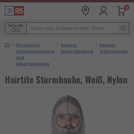
0
Teile-Nr.
/
Persönliche
/
Einweg-
/
Einweg-
Schutzausrüstung
Schutzkleidung
Schutzhauben
und
Arbeitskleidung
Hairtite Sturmhaube, Weiß, Nylon