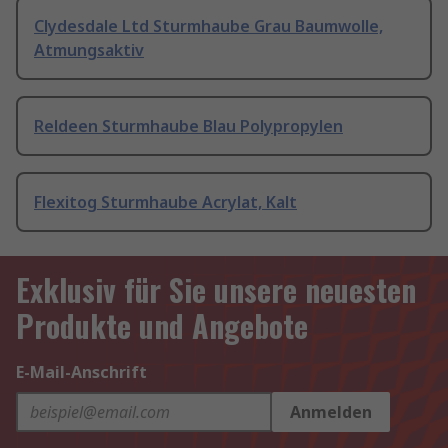
Clydesdale Ltd Sturmhaube Grau Baumwolle,
Atmungsaktiv
Reldeen Sturmhaube Blau Polypropylen
Flexitog Sturmhaube Acrylat, Kalt
Exklusiv für Sie unsere neuesten
Produkte und Angebote
E-Mail-Anschrift
Anmelden