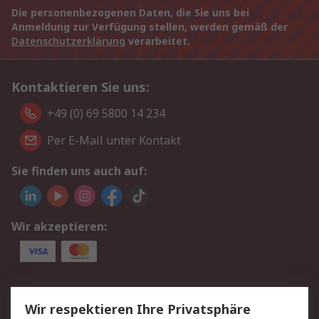
Die personenbezogenen Daten, die Sie uns bei
Anmeldung zur Verfügung stellen, werden gemäß der
Datenschutzerklärung
verarbeitet.
Kontaktieren Sie uns:
+49 (0) 69 5800 14 234
Per E-Mail unter Kontakt
Sie finden uns auch auf:
Wir akzeptieren:
Service
Wir respektieren Ihre Privatsphäre