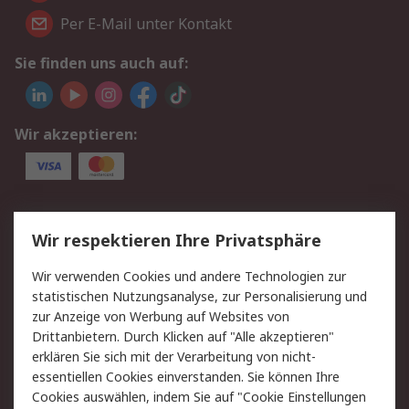
Per E-Mail unter Kontakt
Sie finden uns auch auf:
Wir akzeptieren:
Service
Wir respektieren Ihre Privatsphäre
Value Added Services
Lieferlösungen
Wir verwenden Cookies und andere Technologien zur
Rücksendungen
Kontakt
statistischen Nutzungsanalyse, zur Personalisierung und
Hilfe
Privatkunden
zur Anzeige von Werbung auf Websites von
Drittanbietern. Durch Klicken auf "Alle akzeptieren"
Rechtliches
erklären Sie sich mit der Verarbeitung von nicht-
essentiellen Cookies einverstanden. Sie können Ihre
AGB
Datenschutz
Cookies auswählen, indem Sie auf "Cookie Einstellungen