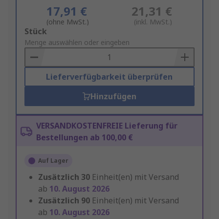
17,91 €
21,31 €
(ohne MwSt.)
(inkl. MwSt.)
Add
Stück
to
Menge auswählen oder eingeben
Basket
Lieferverfügbarkeit überprüfen
Hinzufügen
VERSANDKOSTENFREIE Lieferung für
Bestellungen ab 100,00 €
Auf Lager
Zusätzlich
30
Einheit(en) mit Versand
ab
10. August 2026
Zusätzlich
90
Einheit(en) mit Versand
ab
10. August 2026