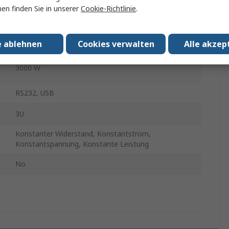
en finden Sie in unserer
Cookie-Richtlinie
.
480 A
5 mΩ
e ablehnen
Cookies verwalten
Alle akzep
3000 W
RS232, USB
3U
Konstanter Widerstand, Konstantstrom,
Konstantspannung, Konstante Leistung
No