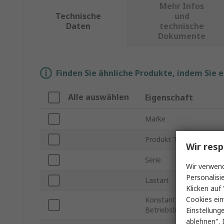
Mehr Infos
Technische
und
Daten
technische
Dokumente
Finden Sie ähnliche Produkte, indem Sie 
Alle auswählen
Eigenschaft
Marke
Produkt Typ
Wir resp
Serie
Wir verwend
Personalisi
Lastart
Klicken auf 
Cookies ein
Konstantspannungs-
Betriebsbereich
Einstellung
ablehnen". 