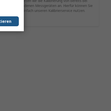
Als Service bieten wir die Kalibrierung von bereits bei
Ihnen vorhandenen Messgeräten an. Hierfür können Sie
schnell und einfach unseren Kalibrierservice nutzen.
Mehr Infos
tieren