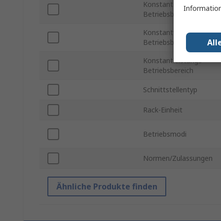
Konstantstrom-
Information
Betriebsbereich
Konstantwiderstands-
All
Betriebsbereich
Konstantleistungs-
Betriebsbereich
Schnittstellentyp
Rack-Einheit
Betriebsmodi
Normen/Zulassungen
Ähnliche Produkte finden