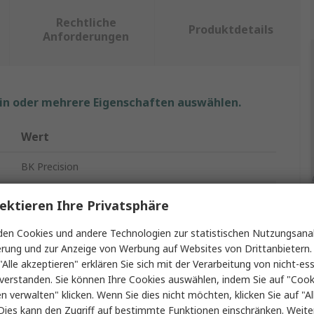
Rechtliche
Produktdetails
Anforderungen
ein oder mehrere Eigenschaften auswählen.
Wert
BK Precision
Elektronische Last
ektieren Ihre Privatsphäre
8600
en Cookies und andere Technologien zur statistischen Nutzungsanal
erung und zur Anzeige von Werbung auf Websites von Drittanbietern.
Programmierbar
"Alle akzeptieren" erklären Sie sich mit der Verarbeitung von nicht-ess
verstanden. Sie können Ihre Cookies auswählen, indem Sie auf "Cook
120 V
en verwalten" klicken. Wenn Sie dies nicht möchten, klicken Sie auf "Al
Dies kann den Zugriff auf bestimmte Funktionen einschränken. Weite