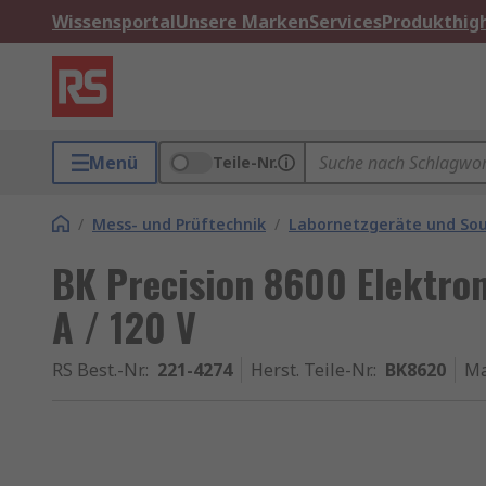
Wissensportal
Unsere Marken
Services
Produkthigh
Menü
Teile-Nr.
/
Mess- und Prüftechnik
/
Labornetzgeräte und So
BK Precision 8600 Elektro
A / 120 V
RS Best.-Nr.
:
221-4274
Herst. Teile-Nr.
:
BK8620
Ma