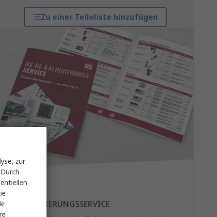
Zu einer Teileliste hinzufügen
yse, zur
 Durch
entiellen
ie
RE-KALIBRIERUNGSSERVICE
le
re