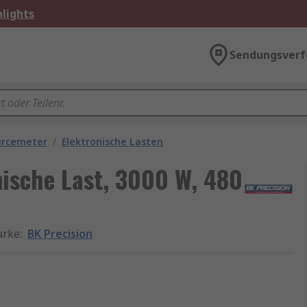
lights
Sendungsverf
urcemeter
/
Elektronische Lasten
nische Last, 3000 W, 480
rke
:
BK Precision