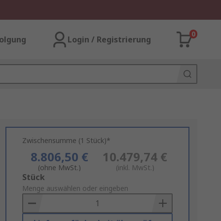
0
olgung
Login / Registrierung
Zwischensumme (1 Stück)*
8.806,50 €
10.479,74 €
(ohne MwSt.)
(inkl. MwSt.)
Add
Stück
to
Menge auswählen oder eingeben
Basket