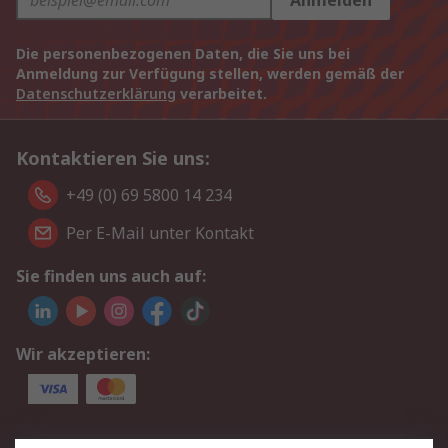
Anmelden
Die personenbezogenen Daten, die Sie uns bei
Anmeldung zur Verfügung stellen, werden gemäß der
Datenschutzerklärung
verarbeitet.
Kontaktieren Sie uns:
+49 (0) 69 5800 14 234
Per E-Mail unter Kontakt
Sie finden uns auch auf:
Wir akzeptieren:
Service