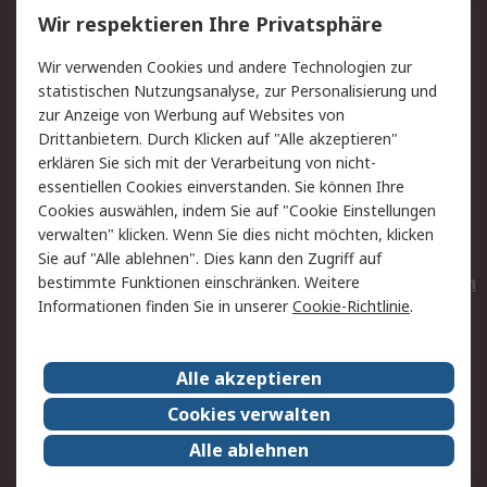
Wir respektieren Ihre Privatsphäre
Value Added Services
Lieferlösungen
Wir verwenden Cookies und andere Technologien zur
Rücksendungen
Kontakt
statistischen Nutzungsanalyse, zur Personalisierung und
Hilfe
Privatkunden
zur Anzeige von Werbung auf Websites von
Drittanbietern. Durch Klicken auf "Alle akzeptieren"
Rechtliches
erklären Sie sich mit der Verarbeitung von nicht-
essentiellen Cookies einverstanden. Sie können Ihre
AGB
Datenschutz
Cookies auswählen, indem Sie auf "Cookie Einstellungen
Cookie-Richtlinie
Zahlungsbedingungen
verwalten" klicken. Wenn Sie dies nicht möchten, klicken
Copyright/Impressum
Entsorgung
Sie auf "Alle ablehnen". Dies kann den Zugriff auf
Elektrogeräte/Batterien
bestimmte Funktionen einschränken. Weitere
Informationen finden Sie in unserer
Cookie-Richtlinie
.
Über RS
Alle akzeptieren
Unternehmen
RS weltweit
Karriere bei RS
Nachhaltigkeit
Cookies verwalten
Qualität/Umwelt/Zertifikate
Presse-Center
Alle ablehnen
Event-Center