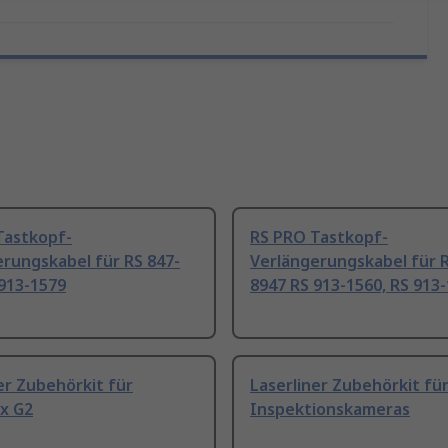
Tastkopf-
RS PRO Tastkopf-
rungskabel für RS 847-
Verlängerungskabel für R
913-1579
8947 RS 913-1560, RS 913
er Zubehörkit für
Laserliner Zubehörkit fü
x G2
Inspektionskameras