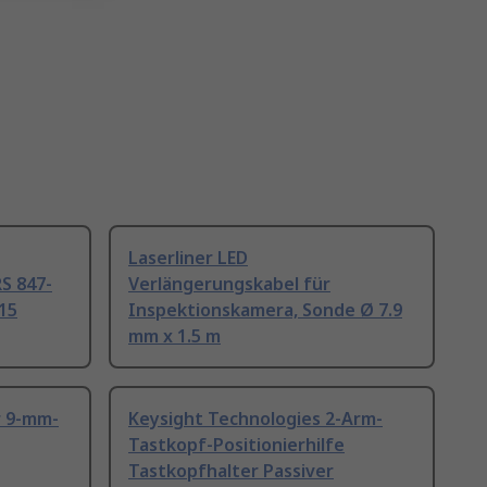
Laserliner LED
S 847-
Verlängerungskabel für
-15
Inspektionskamera, Sonde Ø 7.9
mm x 1.5 m
r 9-mm-
Keysight Technologies 2-Arm-
Tastkopf-Positionierhilfe
Tastkopfhalter Passiver