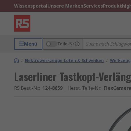
Wissensportal
Unsere Marken
Services
Produkthigh
Menü
Teile-Nr.
/
Elektrowerkzeuge Löten & Schweißen
/
Werkzeug
Laserliner Tastkopf-Verlän
RS Best.-Nr.
:
124-8659
Herst. Teile-Nr.
:
FlexCamera