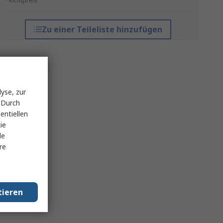
*Richtpreis
Zu einer Teileliste hinzufügen
yse, zur
 Durch
entiellen
ie
le
re
tieren