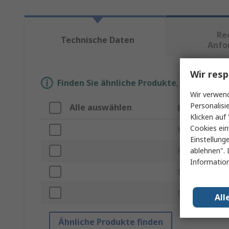
Re
Technische Daten
Anfo
Wir resp
Finden Sie ähnliche Produkte, indem Sie 
Wir verwend
Personalisi
Alle auswählen
Eigenschaft
Klicken auf 
Cookies ein
Marke
Einstellung
ablehnen". 
Produkt Typ
Information
Subtyp
Normen/Zulas
All
Ähnliche Produkte finden