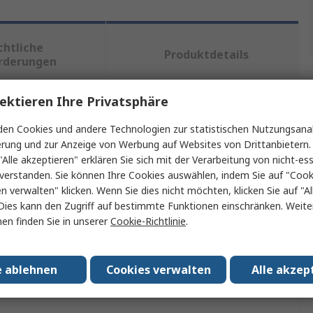
chtliche
Produktdetails
rderungen
ektieren Ihre Privatsphäre
ein oder mehrere Eigenschaften auswählen.
en Cookies und andere Technologien zur statistischen Nutzungsanal
erung und zur Anzeige von Werbung auf Websites von Drittanbietern.
Wert
"Alle akzeptieren" erklären Sie sich mit der Verarbeitung von nicht-ess
verstanden. Sie können Ihre Cookies auswählen, indem Sie auf "Cook
Laserliner
en verwalten" klicken. Wenn Sie dies nicht möchten, klicken Sie auf "Al
Dies kann den Zugriff auf bestimmte Funktionen einschränken. Weite
Tastkopf-Verlängerungskabel
en finden Sie in unserer
Cookie-Richtlinie
.
Bewegliche Kamera
sungen
RoHS
e ablehnen
Cookies verwalten
Alle akzep