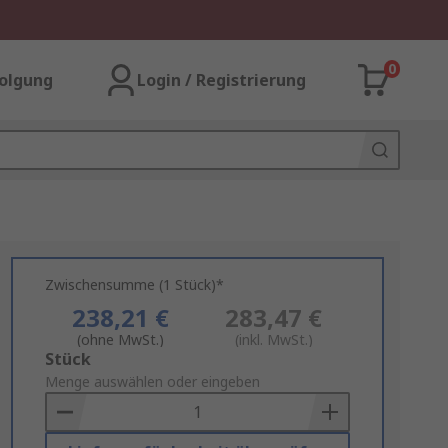
0
olgung
Login / Registrierung
Zwischensumme (1 Stück)*
238,21 €
283,47 €
(ohne MwSt.)
(inkl. MwSt.)
Add
Stück
to
Menge auswählen oder eingeben
Basket