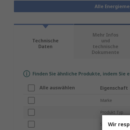
Alle Energiem
Mehr Infos
Technische
und
Daten
technische
Dokumente
Finden Sie ähnliche Produkte, indem Sie 
Alle auswählen
Eigenschaft
Marke
Produkt Typ
Wir resp
Serie