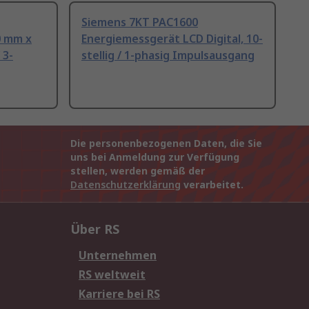
Siemens 7KT PAC1600
0 mm x
Energiemessgerät LCD Digital, 10-
 3-
stellig / 1-phasig Impulsausgang
Die personenbezogenen Daten, die Sie
uns bei Anmeldung zur Verfügung
stellen, werden gemäß der
Datenschutzerklärung
verarbeitet.
Über RS
Unternehmen
RS weltweit
Karriere bei RS