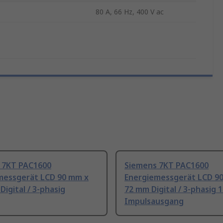
80 A, 66 Hz, 400 V ac
 7KT PAC1600
Siemens 7KT PAC1600
messgerät LCD 90 mm x
Energiemessgerät LCD 9
Digital / 3-phasig
72 mm Digital / 3-phasig 1
Impulsausgang