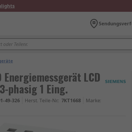
lights
Sendungsverf
geräte
 Energiemessgerät LCD
3-phasig 1 Eing.
1-49-326
Herst. Teile-Nr.
:
7KT1668
Marke
: