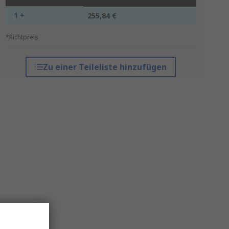
1 +
255,84 €
*Richtpreis
Zu einer Teileliste hinzufügen