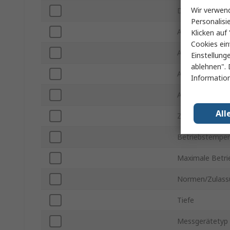
Wir verwend
Displaytyp
Personalisi
Ausschnitt Höh
Klicken auf 
Cookies ein
Ausschnitt Brei
Einstellung
ablehnen". 
Anzahl der Pha
Information
Anzahl der Ein
All
Ziffernhöhe
Betriebstemper
Maximale Betri
Normen/Zulass
Tiefe
Messgerätetyp