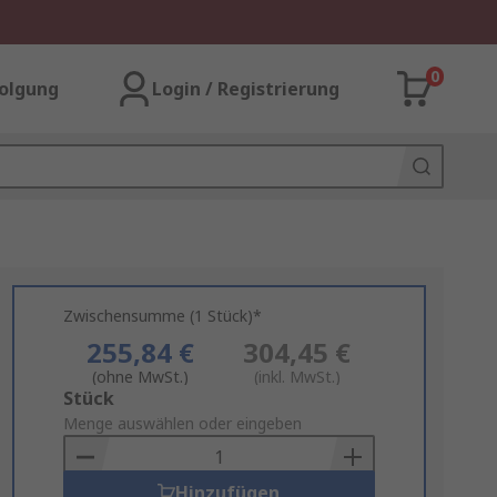
0
olgung
Login / Registrierung
Zwischensumme (1 Stück)*
255,84 €
304,45 €
(ohne MwSt.)
(inkl. MwSt.)
Add
Stück
to
Menge auswählen oder eingeben
Basket
Hinzufügen