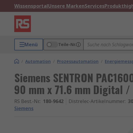
Wissensportal
Unsere Marken
Services
Produkthigh
Menü
Teile-Nr.
/
Automation
/
Prozessautomation
/
Energiemess
Siemens SENTRON PAC1600
90 mm x 71.6 mm Digital / 
RS Best.-Nr.
:
180-9642
Distrelec-Artikelnummer
:
30
Siemens