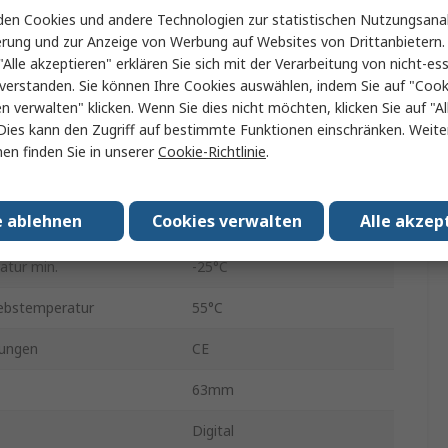
en Cookies und andere Technologien zur statistischen Nutzungsanal
LCD
erung und zur Anzeige von Werbung auf Websites von Drittanbietern.
e
90mm
"Alle akzeptieren" erklären Sie sich mit der Verarbeitung von nicht-ess
verstanden. Sie können Ihre Cookies auswählen, indem Sie auf "Cook
te
71.6mm
en verwalten" klicken. Wenn Sie dies nicht möchten, klicken Sie auf "Al
Dies kann den Zugriff auf bestimmte Funktionen einschränken. Weite
sen
3
en finden Sie in unserer
Cookie-Richtlinie
.
gänge
1
e ablehnen
Cookies verwalten
Alle akzep
85mm
atur min.
-25°C
ebstemperatur
55°C
ungen
CE
63mm
Digital