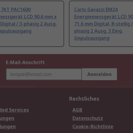
 7KT PAC1600
Carlo Gavazzi EM24
messgerät LCD 90.6 mm x
Energiemessgerät LCD 9
Digital / 3-phasig 2 Ausg.
71.6 mm Digital, 8-stellig /
Impulsausgang
phasig 2 Ausg. 3 Eing.
Impulsausgang
E-Mail-Anschrift
Anmelden
Rechtliches
ded Services
AGB
sungen
Datenschutz
dungen
Cookie-Richtlinie