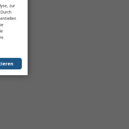
yse, zur
 Durch
entiellen
ie
le
re
tieren