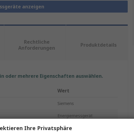
essgeräte anzeigen
Rechtliche
Produktdetails
Anforderungen
ein oder mehrere Eigenschaften auswählen.
Wert
Siemens
Energiemessgerät
ektieren Ihre Privatsphäre
SENTRON PAC1600