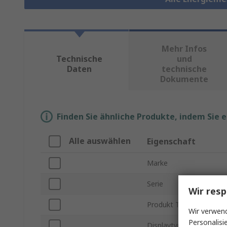
Mehr Infos
Technische
und
Daten
technische
Dokumente
Finden Sie ähnliche Produkte, indem Sie 
Alle auswählen
Eigenschaft
Marke
Serie
Wir resp
Produkt Typ
Wir verwend
Personalisi
Displaytyp