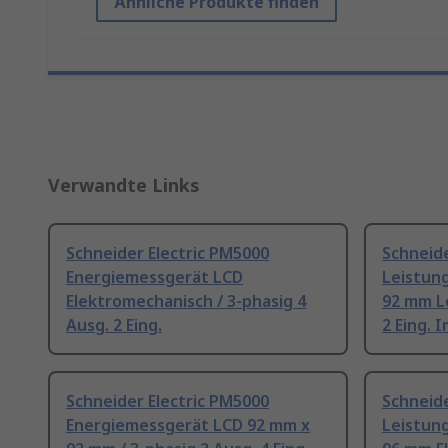
Ähnliche Produkte finden
Verwandte Links
Schneider Electric PM5000
Schneide
Energiemessgerät LCD
Leistun
Elektromechanisch / 3-phasig 4
92 mm Le
Ausg. 2 Eing.
2 Eing. 
Schneider Electric PM5000
Schneide
Energiemessgerät LCD 92 mm x
Leistun