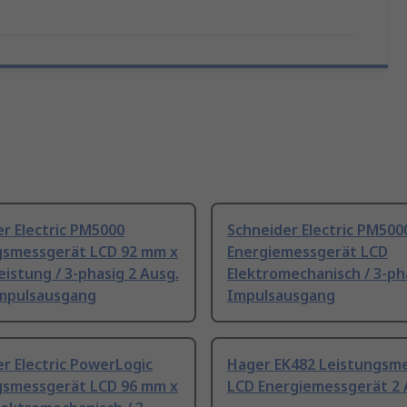
r Electric PM5000
Schneider Electric PM500
gsmessgerät LCD 92 mm x
Energiemessgerät LCD
istung / 3-phasig 2 Ausg.
Elektromechanisch / 3-ph
Impulsausgang
Impulsausgang
r Electric PowerLogic
Hager EK482 Leistungsm
gsmessgerät LCD 96 mm x
LCD Energiemessgerät 2 