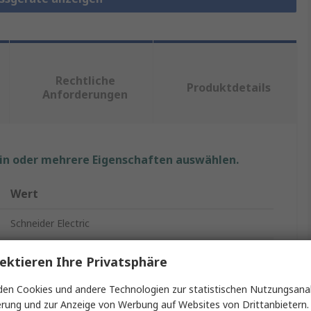
Rechtliche
Produktdetails
Anforderungen
ein oder mehrere Eigenschaften auswählen.
Wert
Schneider Electric
PM5000
ektieren Ihre Privatsphäre
Leistungsmessgerät
en Cookies und andere Technologien zur statistischen Nutzungsanal
erung und zur Anzeige von Werbung auf Websites von Drittanbietern.
LCD