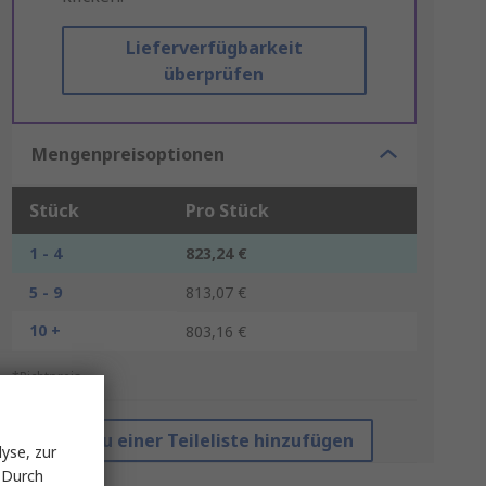
Lieferverfügbarkeit
überprüfen
Mengenpreisoptionen
Stück
Pro Stück
1 - 4
823,24 €
5 - 9
813,07 €
10 +
803,16 €
*Richtpreis
Zu einer Teileliste hinzufügen
yse, zur
 Durch