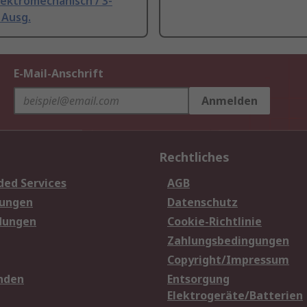
ektromechanisch / 3-
 Ausg.
E-Mail-Anschrift
Anmelden
Rechtliches
ded Services
AGB
sungen
Datenschutz
dungen
Cookie-Richtlinie
Zahlungsbedingungen
Copyright/Impressum
nden
Entsorgung
Elektrogeräte/Batterien