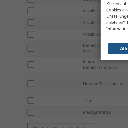
Klicken auf 
Cookies ein
Anzahl der Phasen
Einstellung
ablehnen". 
Anzahl der Eingänge
Information
Anzahl der Ausgänge
Betriebstemperatur
All
min.
Maximale
Betriebstemperatur
Normen/Zulassungen
Tiefe
Messgerätetyp