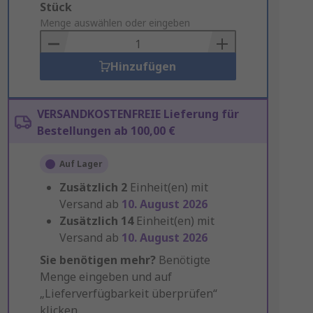
Add
Stück
to
Menge auswählen oder eingeben
Basket
Hinzufügen
VERSANDKOSTENFREIE Lieferung für
Bestellungen ab 100,00 €
Auf Lager
Zusätzlich
2
Einheit(en) mit
Versand ab
10. August 2026
Zusätzlich
14
Einheit(en) mit
Versand ab
10. August 2026
Sie benötigen mehr?
Benötigte
Menge eingeben und auf
„Lieferverfügbarkeit überprüfen“
klicken.