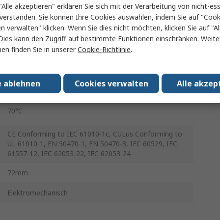
"Alle akzeptieren" erklären Sie sich mit der Verarbeitung von nicht-ess
verstanden. Sie können Ihre Cookies auswählen, indem Sie auf "Cook
3
en verwalten" klicken. Wenn Sie dies nicht möchten, klicken Sie auf "Al
Dies kann den Zugriff auf bestimmte Funktionen einschränken. Weite
4
en finden Sie in unserer
Cookie-Richtlinie
.
2
e ablehnen
Cookies verwalten
Alle akzep
-25°C
70°C
CE Conforming to IEC 61010-1c, CULus Conforming to
UL 61010-1, EN 50470-1, EN 50470-3, IEC 60529, IEC
61557-12, IEC 62053-22, IEC 62053-24
72mm
Elektromechanisch