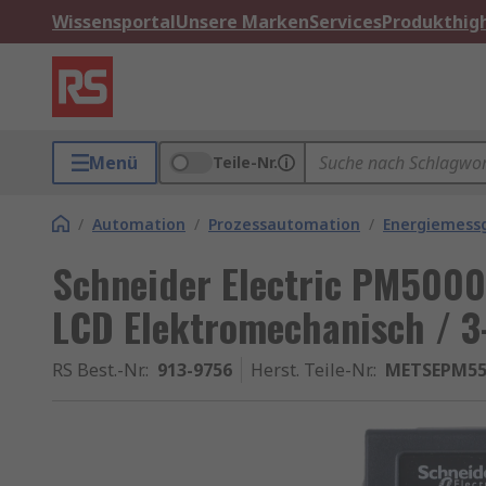
Wissensportal
Unsere Marken
Services
Produkthigh
Menü
Teile-Nr.
/
Automation
/
Prozessautomation
/
Energiemess
Schneider Electric PM5000
LCD Elektromechanisch / 3-
RS Best.-Nr.
:
913-9756
Herst. Teile-Nr.
:
METSEPM55