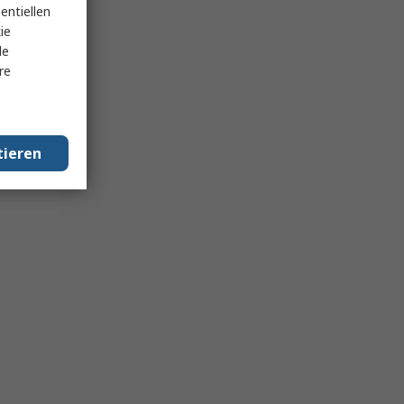
entiellen
ie
le
re
tieren