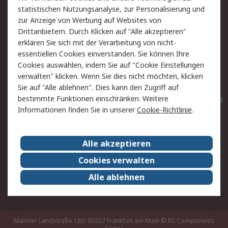
statistischen Nutzungsanalyse, zur Personalisierung und
Hilfe
Privatkunden
zur Anzeige von Werbung auf Websites von
Drittanbietern. Durch Klicken auf "Alle akzeptieren"
Rechtliches
erklären Sie sich mit der Verarbeitung von nicht-
essentiellen Cookies einverstanden. Sie können Ihre
AGB
Datenschutz
Cookies auswählen, indem Sie auf "Cookie Einstellungen
Cookie-Richtlinie
Zahlungsbedingungen
verwalten" klicken. Wenn Sie dies nicht möchten, klicken
Copyright/Impressum
Entsorgung
Sie auf "Alle ablehnen". Dies kann den Zugriff auf
Elektrogeräte/Batterien
bestimmte Funktionen einschränken. Weitere
Informationen finden Sie in unserer
Cookie-Richtlinie
.
Über RS
Alle akzeptieren
Unternehmen
RS weltweit
Karriere bei RS
Nachhaltigkeit
Cookies verwalten
Qualität/Umwelt/Zertifikate
Presse-Center
Alle ablehnen
Event-Center
Mainzer Landstraße 180, 60327 Frankfurt am Main
© RS Components