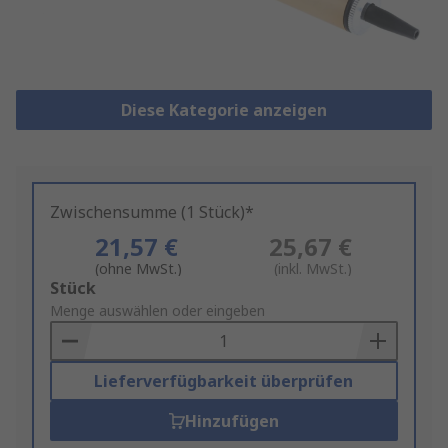
Diese Kategorie anzeigen
Zwischensumme (1 Stück)*
21,57 €
25,67 €
(ohne MwSt.)
(inkl. MwSt.)
Add
Stück
to
Menge auswählen oder eingeben
Basket
Lieferverfügbarkeit überprüfen
Hinzufügen