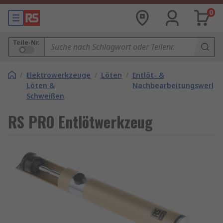
0
Teile-Nr.
/
Elektrowerkzeuge
/
Löten
/
Entlöt- &
Löten &
Nachbearbeitungswerkz
Schweißen
RS PRO Entlötwerkzeug