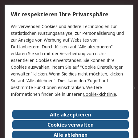
Service
Wir respektieren Ihre Privatsphäre
Value Added Services
Lieferlösungen
Wir verwenden Cookies und andere Technologien zur
Rücksendungen
Kontakt
statistischen Nutzungsanalyse, zur Personalisierung und
Hilfe
Privatkunden
zur Anzeige von Werbung auf Websites von
Drittanbietern. Durch Klicken auf "Alle akzeptieren"
Rechtliches
erklären Sie sich mit der Verarbeitung von nicht-
essentiellen Cookies einverstanden. Sie können Ihre
AGB
Datenschutz
Cookies auswählen, indem Sie auf "Cookie Einstellungen
Cookie-Richtlinie
Zahlungsbedingungen
verwalten" klicken. Wenn Sie dies nicht möchten, klicken
Copyright/Impressum
Entsorgung
Sie auf "Alle ablehnen". Dies kann den Zugriff auf
Elektrogeräte/Batterien
bestimmte Funktionen einschränken. Weitere
Informationen finden Sie in unserer
Cookie-Richtlinie
.
Über RS
Alle akzeptieren
Unternehmen
RS weltweit
Karriere bei RS
Nachhaltigkeit
Cookies verwalten
Qualität/Umwelt/Zertifikate
Presse-Center
Alle ablehnen