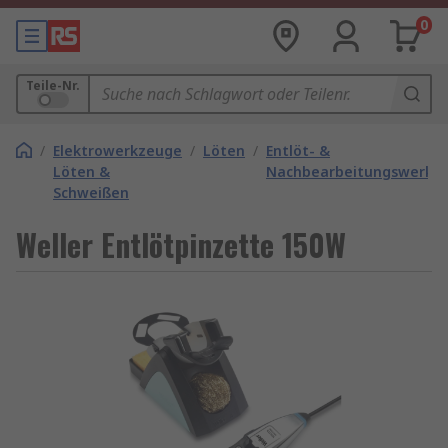
0
Teile-Nr.
/
Elektrowerkzeuge
/
Löten
/
Entlöt- &
Löten &
Nachbearbeitungswerkz
Schweißen
Weller Entlötpinzette 150W