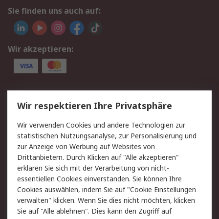
Sie finden uns auch auf:
Wir akzeptieren:
Service
Wir respektieren Ihre Privatsphäre
Value Added Services
Lieferlösungen
Wir verwenden Cookies und andere Technologien zur
Rücksendungen
Kontakt
statistischen Nutzungsanalyse, zur Personalisierung und
Hilfe
Privatkunden
zur Anzeige von Werbung auf Websites von
Drittanbietern. Durch Klicken auf "Alle akzeptieren"
Rechtliches
erklären Sie sich mit der Verarbeitung von nicht-
essentiellen Cookies einverstanden. Sie können Ihre
AGB
Datenschutz
Cookies auswählen, indem Sie auf "Cookie Einstellungen
Cookie-Richtlinie
Zahlungsbedingungen
verwalten" klicken. Wenn Sie dies nicht möchten, klicken
Copyright/Impressum
Entsorgung
Sie auf "Alle ablehnen". Dies kann den Zugriff auf