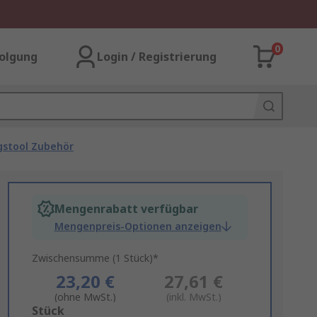
0
olgung
Login / Registrierung
gstool Zubehör
Mengenrabatt verfügbar
Mengenpreis-Optionen anzeigen
Zwischensumme (1 Stück)*
23,20 €
27,61 €
(ohne MwSt.)
(inkl. MwSt.)
Add
Stück