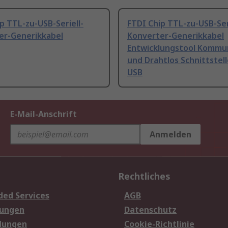
p TTL-zu-USB-Seriell-
FTDI Chip TTL-zu-USB-Ser
er-Generikkabel
Konverter-Generikkabel
Entwicklungstool Kommu
und Drahtlos Schnittstel
USB
E-Mail-Anschrift
Anmelden
Rechtliches
ded Services
AGB
sungen
Datenschutz
dungen
Cookie-Richtlinie