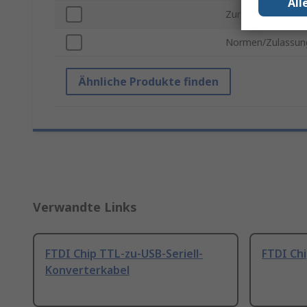
All
Zur Verwendung m
Normen/Zulassun
Ähnliche Produkte finden
Verwandte Links
FTDI Chip TTL-zu-USB-Seriell-
FTDI Ch
Konverterkabel