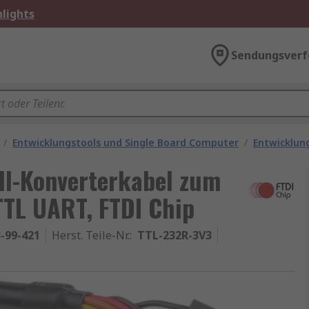
lights
Sendungsverf
/
Entwicklungstools und Single Board Computer
/
Entwicklun
ll-Konverterkabel zum
TTL UART, FTDI Chip
-99-421
Herst. Teile-Nr.
:
TTL-232R-3V3