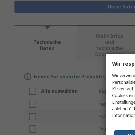
Diese Kate
Mehr Infos
Technische
und
Daten
technische
Dokumente
Wir resp
Wir verwend
Finden Sie ähnliche Produkte, indem Sie 
Personalisi
Klicken auf 
Alle auswählen
Eigenschaft
Cookies ein
Einstellung
Marke
ablehnen". 
Information
Zubehörtyp
Produkt Typ