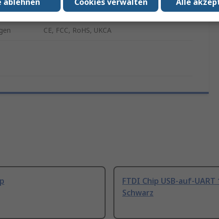
e ablehnen
Cookies verwalten
Alle akzep
it
Kabel USB auf TTL UART, FTDI Chip
gen
CE, FCC, RoHS, UKCA
ip
FTDI Chip USB-auf-UART 
Schwarz