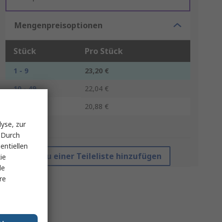
Mengenpreisoptionen
Stück
Pro Stück
1 - 9
23,20 €
10 - 49
22,04 €
50 +
20,88 €
yse, zur
*Richtpreis
 Durch
entiellen
Zu einer Teileliste hinzufügen
ie
le
re