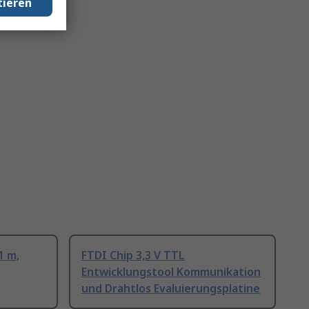
tieren
1 m,
FTDI Chip 3,3 V TTL
Entwicklungstool Kommunikation
und Drahtlos Evaluierungsplatine