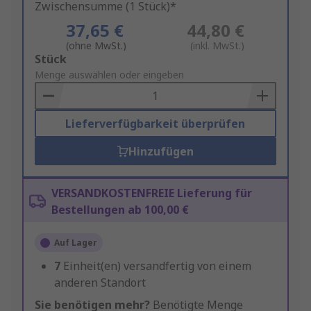
Zwischensumme (1 Stück)*
37,65 €
44,80 €
(ohne MwSt.)
(inkl. MwSt.)
Add
Stück
to
Menge auswählen oder eingeben
Basket
Lieferverfügbarkeit überprüfen
Hinzufügen
VERSANDKOSTENFREIE Lieferung für
Bestellungen ab 100,00 €
Auf Lager
7
Einheit(en) versandfertig von einem
anderen Standort
Sie benötigen mehr?
Benötigte Menge