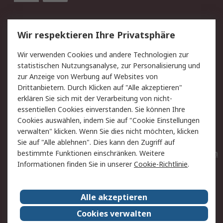
Service
Wir respektieren Ihre Privatsphäre
Value Added Services
Lieferlösungen
Wir verwenden Cookies und andere Technologien zur
Rücksendungen
Kontakt
statistischen Nutzungsanalyse, zur Personalisierung und
Hilfe
Privatkunden
zur Anzeige von Werbung auf Websites von
Drittanbietern. Durch Klicken auf "Alle akzeptieren"
Rechtliches
erklären Sie sich mit der Verarbeitung von nicht-
essentiellen Cookies einverstanden. Sie können Ihre
AGB
Datenschutz
Cookies auswählen, indem Sie auf "Cookie Einstellungen
Cookie-Richtlinie
Zahlungsbedingungen
verwalten" klicken. Wenn Sie dies nicht möchten, klicken
Copyright/Impressum
Entsorgung
Sie auf "Alle ablehnen". Dies kann den Zugriff auf
Elektrogeräte/Batterien
bestimmte Funktionen einschränken. Weitere
Informationen finden Sie in unserer
Cookie-Richtlinie
.
Über RS
Alle akzeptieren
Unternehmen
RS weltweit
Karriere bei RS
Nachhaltigkeit
Cookies verwalten