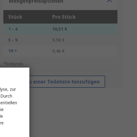
Mengenpreisoptionen
Stück
Pro Stück
1 - 4
10,51 €
5 - 9
9,98 €
10 +
9,46 €
*Richtpreis
Zu einer Teileliste hinzufügen
yse, zur
 Durch
entiellen
ie
le
re