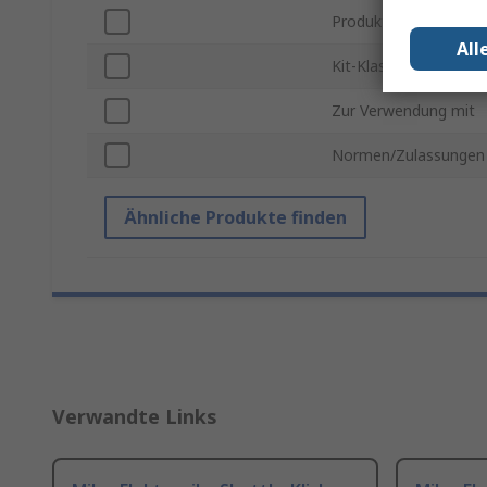
Produkt Typ
All
Kit-Klassifizierung
Zur Verwendung mit
Normen/Zulassungen
Ähnliche Produkte finden
Verwandte Links