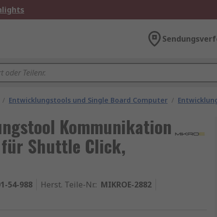
lights
Sendungsverf
/
Entwicklungstools und Single Board Computer
/
Entwicklun
lungstool Kommunikation
für Shuttle Click,
1-54-988
Herst. Teile-Nr.
:
MIKROE-2882