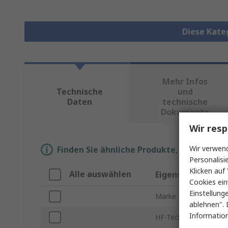
Diese Kate
Mehr Infos
Technische
und
Daten
technische
Dokumente
Wir resp
Wir verwend
Finden Sie ähnliche Produkte, indem Sie 
Personalisi
Klicken auf 
Alle auswählen
Eigenschaft
Cookies ein
Einstellung
Marke
ablehnen". 
Information
HF-Technologie