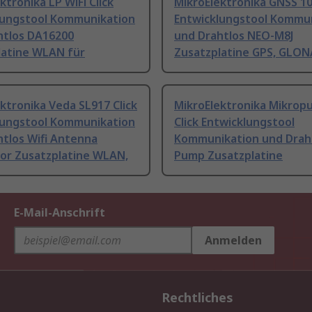
ktronika LP WiFi Click
MikroElektronika GNSS 10
lungstool Kommunikation
Entwicklungstool Kommu
htlos DA16200
und Drahtlos NEO-M8J
latine WLAN für
Zusatzplatine GPS, GLON
ktronika Veda SL917 Click
MikroElektronika Mikro
lungstool Kommunikation
Click Entwicklungstool
tlos Wifi Antenna
Kommunikation und Draht
or Zusatzplatine WLAN,
Pump Zusatzplatine
E-Mail-Anschrift
Anmelden
Rechtliches