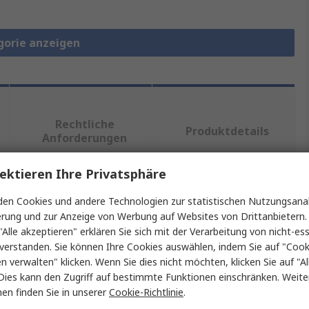
gorie anzeigen
Rechtliche
Produktdetails
Anforderungen
ektieren Ihre Privatsphäre
en Cookies und andere Technologien zur statistischen Nutzungsanal
ein oder mehrere Eigenschaften auswählen.
erung und zur Anzeige von Werbung auf Websites von Drittanbietern.
"Alle akzeptieren" erklären Sie sich mit der Verarbeitung von nicht-ess
Wert
verstanden. Sie können Ihre Cookies auswählen, indem Sie auf "Cook
en verwalten" klicken. Wenn Sie dies nicht möchten, klicken Sie auf "Al
MikroElektronika
Dies kann den Zugriff auf bestimmte Funktionen einschränken. Weite
en finden Sie in unserer
Cookie-Richtlinie
.
WLAN, GPS