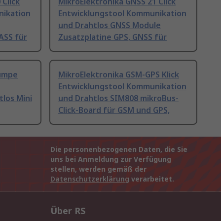
 Click
MikroElektronika GNSS 21 Click
nikation
Entwicklungstool Kommunikation
und Drahtlos GNSS Module
ASS für
Zusatzplatine GPS, GNSS für
pumpe
MikroElektronika GSM-GPS Klick
Entwicklungstool Kommunikation
los Mini
und Drahtlos SIM808 mikroBus-
Click-Board für GSM und GPS,
Die personenbezogenen Daten, die Sie
uns bei Anmeldung zur Verfügung
stellen, werden gemäß der
Datenschutzerklärung
verarbeitet.
Über RS