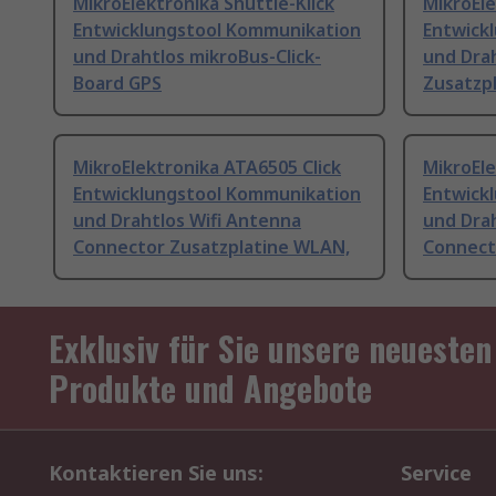
MikroElektronika Shuttle-Klick
MikroEle
Entwicklungstool Kommunikation
Entwick
und Drahtlos mikroBus-Click-
und Dra
Board GPS
Zusatzp
MikroElektronika ATA6505 Click
MikroEle
Entwicklungstool Kommunikation
Entwick
und Drahtlos Wifi Antenna
und Drah
Connector Zusatzplatine WLAN,
Connect
Exklusiv für Sie unsere neuesten
Produkte und Angebote
Kontaktieren Sie uns:
Service