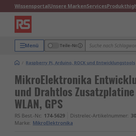
Wissensportal
Unsere Marken
Services
Produkthigh
Menü
Teile-Nr.
/
Raspberry Pi, Arduino, ROCK und Entwicklungstools
MikroElektronika Entwick
und Drahtlos Zusatzplatine 
WLAN, GPS
RS Best.-Nr.
:
174-5629
Distrelec-Artikelnummer
:
30
Marke
:
MikroElektronika