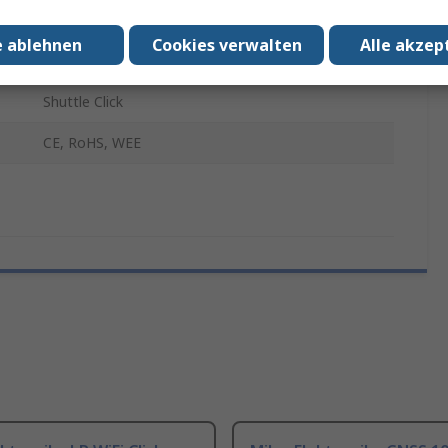
Entwicklungstool Kommunikation und Drahtlos
e ablehnen
Cookies verwalten
Alle akzep
Zusatzplatine
Shuttle Click
CE, RoHS, WEE