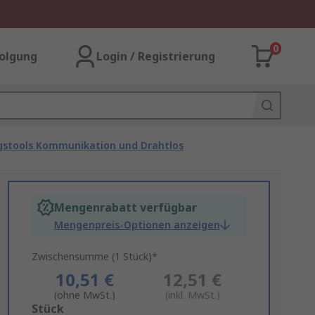
0
olgung
Login / Registrierung
gstools Kommunikation und Drahtlos
Mengenrabatt verfügbar
Mengenpreis-Optionen anzeigen
Zwischensumme (1 Stück)*
10,51 €
12,51 €
(ohne MwSt.)
(inkl. MwSt.)
Add
Stück