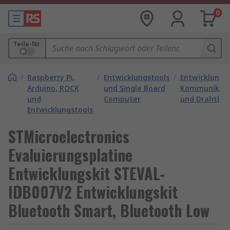
0
Teile-Nr.
/
Raspberry Pi,
/
Entwicklungstools
/
Entwicklungs
Arduino, ROCK
und Single Board
Kommunikati
und
Computer
und Drahtlos
Entwicklungstools
STMicroelectronics
Evaluierungsplatine
Entwicklungskit STEVAL-
IDB007V2 Entwicklungskit
Bluetooth Smart, Bluetooth Low