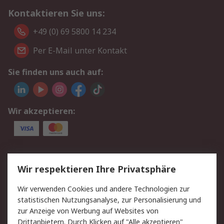
Kontaktieren Sie uns:
+49 (0) 69 5800 14 234
Per E-Mail unter Kontakt
Sie finden uns auch auf:
Wir akzeptieren:
Service
Wir respektieren Ihre Privatsphäre
Value Added Services
Lieferlösungen
Wir verwenden Cookies und andere Technologien zur
Rücksendungen
Kontakt
statistischen Nutzungsanalyse, zur Personalisierung und
Hilfe
Privatkunden
zur Anzeige von Werbung auf Websites von
Drittanbietern. Durch Klicken auf "Alle akzeptieren"