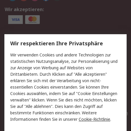
Wir akzeptieren:
Service
Wir respektieren Ihre Privatsphäre
Value Added Services
Lieferlösungen
Wir verwenden Cookies und andere Technologien zur
Rücksendungen
Kontakt
statistischen Nutzungsanalyse, zur Personalisierung und
Hilfe
Privatkunden
zur Anzeige von Werbung auf Websites von
Drittanbietern. Durch Klicken auf "Alle akzeptieren"
Rechtliches
erklären Sie sich mit der Verarbeitung von nicht-
essentiellen Cookies einverstanden. Sie können Ihre
AGB
Datenschutz
Cookies auswählen, indem Sie auf "Cookie Einstellungen
Cookie-Richtlinie
Zahlungsbedingungen
verwalten" klicken. Wenn Sie dies nicht möchten, klicken
Copyright/Impressum
Entsorgung
Sie auf "Alle ablehnen". Dies kann den Zugriff auf
Elektrogeräte/Batterien
bestimmte Funktionen einschränken. Weitere
Informationen finden Sie in unserer
Cookie-Richtlinie
.
Über RS