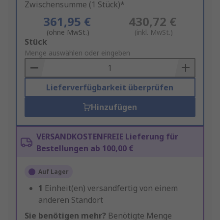
Zwischensumme (1 Stück)*
361,95 €
430,72 €
(ohne MwSt.)
(inkl. MwSt.)
Add
Stück
to
Menge auswählen oder eingeben
Basket
Lieferverfügbarkeit überprüfen
Hinzufügen
VERSANDKOSTENFREIE Lieferung für
Bestellungen ab 100,00 €
Auf Lager
1
Einheit(en) versandfertig von einem
anderen Standort
Sie benötigen mehr?
Benötigte Menge