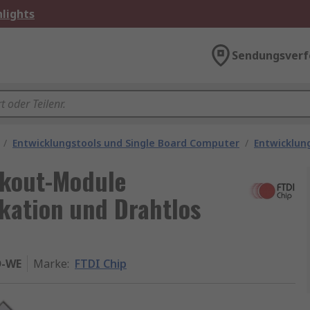
lights
Sendungsverf
/
Entwicklungstools und Single Board Computer
/
Entwicklun
kout-Module
kation und Drahtlos
-WE
Marke
:
FTDI Chip