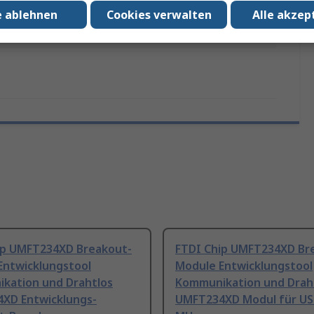
UMFT234XD
e ablehnen
Cookies verwalten
Alle akzep
UMFT234XD Breakout-Module
ip UMFT234XD Breakout-
FTDI Chip UMFT234XD Br
Entwicklungstool
Module Entwicklungstool
kation und Drahtlos
Kommunikation und Drah
XD Entwicklungs-
UMFT234XD Modul für US