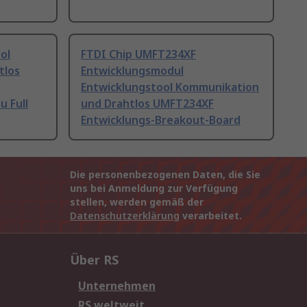
ol
FTDI Chip UMFT234XF
tlos
Entwicklungsmodul
Entwicklungstool Kommunikation
u Full
und Drahtlos UMFT234XF
Entwicklungs-Breakout-Board
Die personenbezogenen Daten, die Sie
uns bei Anmeldung zur Verfügung
stellen, werden gemäß der
Datenschutzerklärung
verarbeitet.
Über RS
Unternehmen
RS weltweit