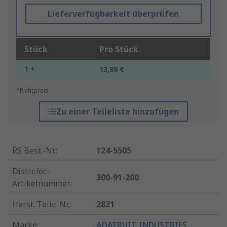
Lieferverfügbarkeit überprüfen
Stück
Pro Stück
1 +
13,88 €
*Richtpreis
Zu einer Teileliste hinzufügen
RS Best.-Nr.
:
124-5505
Distrelec-
300-91-200
Artikelnummer
:
Herst. Teile-Nr.
:
2821
Marke
:
ADAFRUIT INDUSTRIES