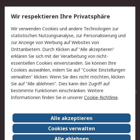
Service
Wir respektieren Ihre Privatsphäre
Value Added Services
Lieferlösungen
Wir verwenden Cookies und andere Technologien zur
Rücksendungen
Kontakt
statistischen Nutzungsanalyse, zur Personalisierung und
Hilfe
Privatkunden
zur Anzeige von Werbung auf Websites von
Drittanbietern. Durch Klicken auf "Alle akzeptieren"
Rechtliches
erklären Sie sich mit der Verarbeitung von nicht-
essentiellen Cookies einverstanden. Sie können Ihre
AGB
Datenschutz
Cookies auswählen, indem Sie auf "Cookie Einstellungen
Cookie-Richtlinie
Zahlungsbedingungen
verwalten" klicken. Wenn Sie dies nicht möchten, klicken
Copyright/Impressum
Entsorgung
Sie auf "Alle ablehnen". Dies kann den Zugriff auf
Elektrogeräte/Batterien
bestimmte Funktionen einschränken. Weitere
Informationen finden Sie in unserer
Cookie-Richtlinie
.
Über RS
Alle akzeptieren
Unternehmen
RS weltweit
Karriere bei RS
Nachhaltigkeit
Cookies verwalten
Qualität/Umwelt/Zertifikate
Presse-Center
Alle ablehnen