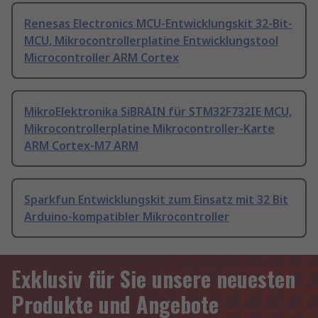
Renesas Electronics MCU-Entwicklungskit 32-Bit-
MCU, Mikrocontrollerplatine Entwicklungstool
Microcontroller ARM Cortex
MikroElektronika SiBRAIN für STM32F732IE MCU,
Mikrocontrollerplatine Mikrocontroller-Karte
ARM Cortex-M7 ARM
Sparkfun Entwicklungskit zum Einsatz mit 32 Bit
Arduino-kompatibler Mikrocontroller
Exklusiv für Sie unsere neuesten
Produkte und Angebote