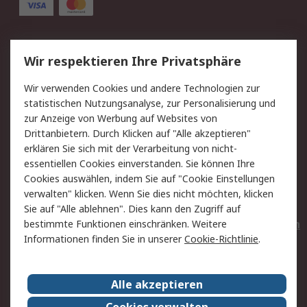
Service
Wir respektieren Ihre Privatsphäre
Value Added Services
Lieferlösungen
Wir verwenden Cookies und andere Technologien zur
Rücksendungen
Kontakt
statistischen Nutzungsanalyse, zur Personalisierung und
Hilfe
Privatkunden
zur Anzeige von Werbung auf Websites von
Drittanbietern. Durch Klicken auf "Alle akzeptieren"
Rechtliches
erklären Sie sich mit der Verarbeitung von nicht-
essentiellen Cookies einverstanden. Sie können Ihre
AGB
Datenschutz
Cookies auswählen, indem Sie auf "Cookie Einstellungen
Cookie-Richtlinie
Zahlungsbedingungen
verwalten" klicken. Wenn Sie dies nicht möchten, klicken
Copyright/Impressum
Entsorgung
Sie auf "Alle ablehnen". Dies kann den Zugriff auf
Elektrogeräte/Batterien
bestimmte Funktionen einschränken. Weitere
Informationen finden Sie in unserer
Cookie-Richtlinie
.
Über RS
Alle akzeptieren
Unternehmen
RS weltweit
Karriere bei RS
Nachhaltigkeit
Cookies verwalten