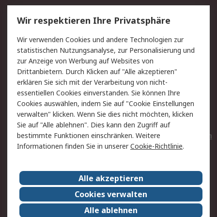
Service
Wir respektieren Ihre Privatsphäre
Value Added Services
Lieferlösungen
Wir verwenden Cookies und andere Technologien zur
Rücksendungen
Kontakt
statistischen Nutzungsanalyse, zur Personalisierung und
Hilfe
Privatkunden
zur Anzeige von Werbung auf Websites von
Drittanbietern. Durch Klicken auf "Alle akzeptieren"
Rechtliches
erklären Sie sich mit der Verarbeitung von nicht-
essentiellen Cookies einverstanden. Sie können Ihre
AGB
Datenschutz
Cookies auswählen, indem Sie auf "Cookie Einstellungen
Cookie-Richtlinie
Zahlungsbedingungen
verwalten" klicken. Wenn Sie dies nicht möchten, klicken
Copyright/Impressum
Entsorgung
Sie auf "Alle ablehnen". Dies kann den Zugriff auf
Elektrogeräte/Batterien
bestimmte Funktionen einschränken. Weitere
Informationen finden Sie in unserer
Cookie-Richtlinie
.
Über RS
Alle akzeptieren
Unternehmen
RS weltweit
Karriere bei RS
Nachhaltigkeit
Cookies verwalten
Qualität/Umwelt/Zertifikate
Presse-Center
Alle ablehnen