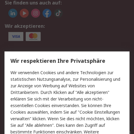
Sie finden uns auch auf:
Wir akzeptieren:
Service
Wir respektieren Ihre Privatsphäre
Value Added Services
Lieferlösungen
Wir verwenden Cookies und andere Technologien zur
Rücksendungen
Kontakt
statistischen Nutzungsanalyse, zur Personalisierung und
Hilfe
Privatkunden
zur Anzeige von Werbung auf Websites von
Drittanbietern. Durch Klicken auf "Alle akzeptieren"
Rechtliches
erklären Sie sich mit der Verarbeitung von nicht-
essentiellen Cookies einverstanden. Sie können Ihre
AGB
Datenschutz
Cookies auswählen, indem Sie auf "Cookie Einstellungen
Cookie-Richtlinie
Zahlungsbedingungen
verwalten" klicken. Wenn Sie dies nicht möchten, klicken
Copyright/Impressum
Entsorgung
Sie auf "Alle ablehnen". Dies kann den Zugriff auf
Elektrogeräte/Batterien
bestimmte Funktionen einschränken. Weitere