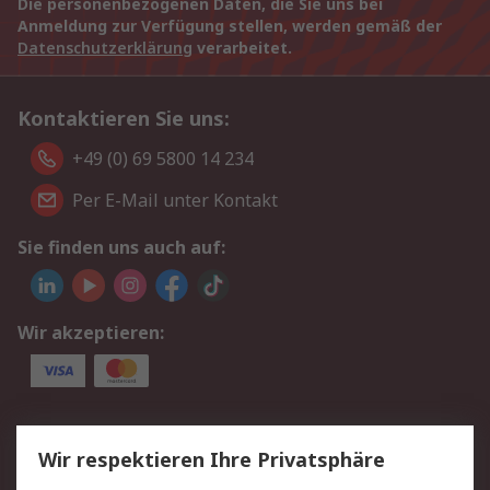
Die personenbezogenen Daten, die Sie uns bei
Anmeldung zur Verfügung stellen, werden gemäß der
Datenschutzerklärung
verarbeitet.
Kontaktieren Sie uns:
+49 (0) 69 5800 14 234
Per E-Mail unter Kontakt
Sie finden uns auch auf:
Wir akzeptieren:
Service
Wir respektieren Ihre Privatsphäre
Value Added Services
Lieferlösungen