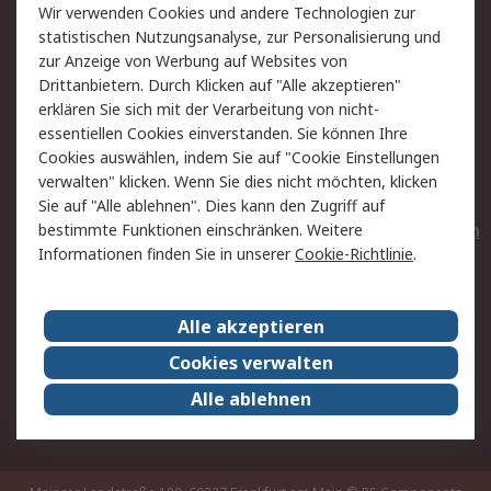
Wir verwenden Cookies und andere Technologien zur
Rücksendungen
Kontakt
statistischen Nutzungsanalyse, zur Personalisierung und
Hilfe
Privatkunden
zur Anzeige von Werbung auf Websites von
Drittanbietern. Durch Klicken auf "Alle akzeptieren"
Rechtliches
erklären Sie sich mit der Verarbeitung von nicht-
essentiellen Cookies einverstanden. Sie können Ihre
AGB
Datenschutz
Cookies auswählen, indem Sie auf "Cookie Einstellungen
Cookie-Richtlinie
Zahlungsbedingungen
verwalten" klicken. Wenn Sie dies nicht möchten, klicken
Copyright/Impressum
Entsorgung
Sie auf "Alle ablehnen". Dies kann den Zugriff auf
Elektrogeräte/Batterien
bestimmte Funktionen einschränken. Weitere
Informationen finden Sie in unserer
Cookie-Richtlinie
.
Über RS
Alle akzeptieren
Unternehmen
RS weltweit
Karriere bei RS
Nachhaltigkeit
Cookies verwalten
Qualität/Umwelt/Zertifikate
Presse-Center
Alle ablehnen
Event-Center