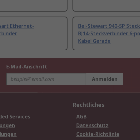
wart Ethernet-
Bel-Stewart 940-SP Steck
rbinder
RJ14-Steckverbinder 6-po
Kabel Gerade
E-Mail-Anschrift
Anmelden
Rechtliches
ded Services
AGB
sungen
Datenschutz
dungen
Cookie-Richtlinie