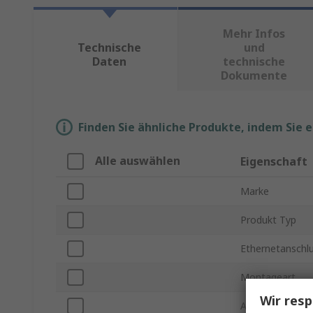
Mehr Infos
Technische
und
Daten
technische
Dokumente
Finden Sie ähnliche Produkte, indem Sie 
Alle auswählen
Eigenschaft
Marke
Produkt Typ
Ethernetanschl
Montageart
Wir resp
Anzahl der Ansc