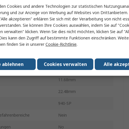
en Cookies und andere Technologien zur statistischen Nutzungsanal
emmen
10
erung und zur Anzeige von Werbung auf Websites von Drittanbietern.
"Alle akzeptieren" erklären Sie sich mit der Verarbeitung von nicht-ess
 Gender
Stecker
verstanden. Sie können Ihre Cookies auswählen, indem Sie auf "Cook
en verwalten" klicken. Wenn Sie dies nicht möchten, klicken Sie auf "Al
Modular-Jack
Dies kann den Zugriff auf bestimmte Funktionen einschränken. Weite
en finden Sie in unserer
Cookie-Richtlinie
.
Ungeschirmt
htung
Gerade
e ablehnen
Cookies verwalten
Alle akzep
10.69mm
11.68mm
22.48mm
940-SP
efahrenbereiche
Nein
ungen
No