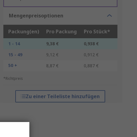
Mengenpreisoptionen
Packung(en)
Pro Packung
Pro Stück*
1 - 14
9,38 €
0,938 €
15 - 49
9,12 €
0,912 €
50 +
8,87 €
0,887 €
*Richtpreis
Zu einer Teileliste hinzufügen