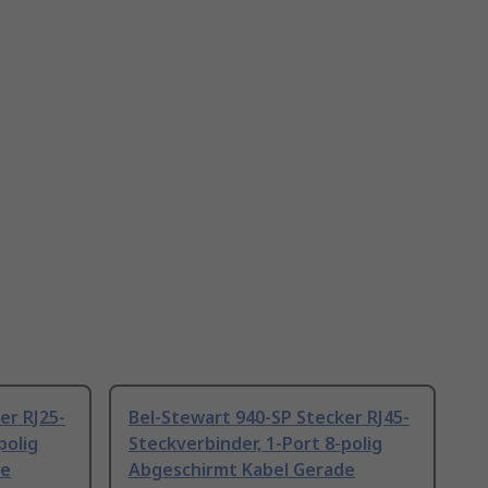
er RJ25-
Bel-Stewart 940-SP Stecker RJ45-
polig
Steckverbinder, 1-Port 8-polig
de
Abgeschirmt Kabel Gerade