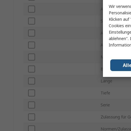
Wir verwend
Anzahl der Kl
Personalisi
Klicken auf 
Steckverbinder
Cookies ein
Einstellung
Anschlusstyp
ablehnen". 
Information
Abschirmtyp
Montageausric
All
Breite
Länge
Tiefe
Serie
Zulassung für G
Normen/Zulass