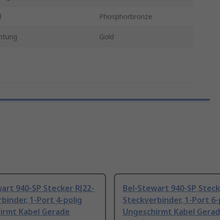
l
Phosphorbronze
htung
Gold
art 940-SP Stecker RJ22-
Bel-Stewart 940-SP Steck
binder, 1-Port 4-polig
Steckverbinder, 1-Port 6-
irmt Kabel Gerade
Ungeschirmt Kabel Gera