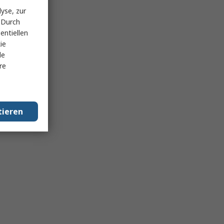
yse, zur
 Durch
entiellen
ie
le
re
tieren