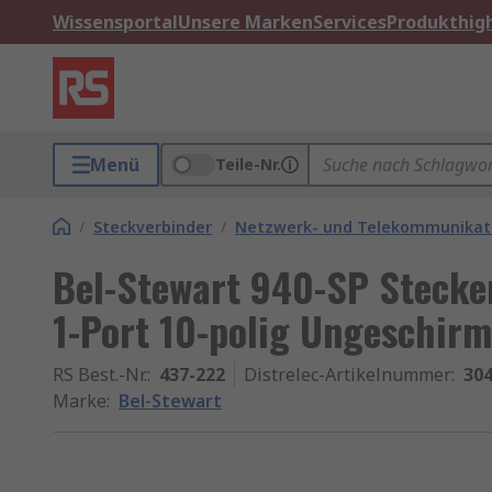
Wissensportal
Unsere Marken
Services
Produkthigh
Menü
Teile-Nr.
/
Steckverbinder
/
Netzwerk- und Telekommunikati
Bel-Stewart 940-SP Stecke
1-Port 10-polig Ungeschirm
RS Best.-Nr.
:
437-222
Distrelec-Artikelnummer
:
304
Marke
:
Bel-Stewart