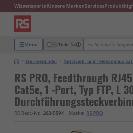
Wissensportal
Unsere Marken
Services
Produkthigh
Menü
Teile-Nr.
/
Steckverbinder
/
Netzwerk- und Telekommunikati
RS PRO, Feedthrough RJ45-
Cat5e, 1 -Port, Typ FTP, L 
Durchführungssteckverbin
RS Best.-Nr.
:
203-5594
Marke
:
RS PRO