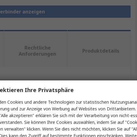
Verbinder anzeigen
Rechtliche
Produktdetails
Anforderungen
ein oder mehrere Eigenschaften auswählen.
ektieren Ihre Privatsphäre
Wert
en Cookies und andere Technologien zur statistischen Nutzungsanal
erung und zur Anzeige von Werbung auf Websites von Drittanbietern.
RS PRO
"Alle akzeptieren" erklären Sie sich mit der Verarbeitung von nicht-ess
verstanden. Sie können Ihre Cookies auswählen, indem Sie auf "Cook
RJ45-Steckverbinder
en verwalten" klicken. Wenn Sie dies nicht möchten, klicken Sie auf "Al
Dies kann den Zugriff auf bestimmte Funktionen einschränken. Weite
RJ45