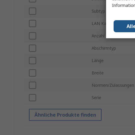
Information
Subtyp
LAN Kategorie
All
Anzahl der Anschlüsse
Abschirmtyp
Länge
Breite
Normen/Zulassungen
Serie
Ähnliche Produkte finden