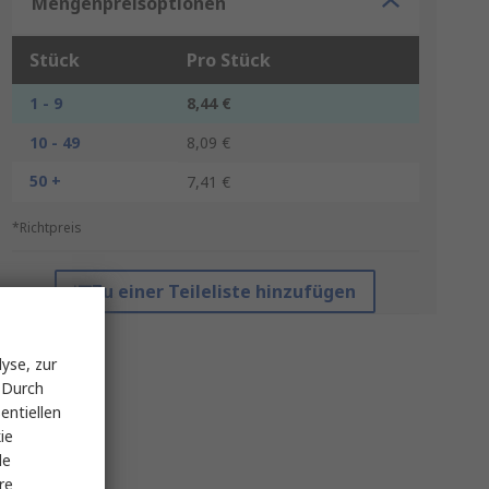
Mengenpreisoptionen
Stück
Pro Stück
1 - 9
8,44 €
10 - 49
8,09 €
50 +
7,41 €
*Richtpreis
Zu einer Teileliste hinzufügen
yse, zur
 Durch
entiellen
ie
le
re