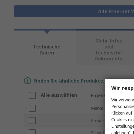
Alle Ethernet 
Mehr Infos
Technische
und
Daten
technische
Dokumente
Finden Sie ähnliche Produkte, indem Sie 
Wir resp
Alle auswählen
Eigenschaft
Wir verwend
Personalisi
Marke
Klicken auf 
Cookies ein
Produkt Typ
Einstellung
ablehnen". 
Schnittstellentyp