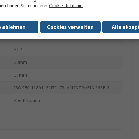
en finden Sie in unserer
Cookie-Richtlinie
.
Durchführungssteckverbinder
Cat5e
e ablehnen
Cookies verwalten
Alle akzep
1
FTP
30mm
31mm
ISO/IEC 11801, EN50173, ANSI/TIA/EIA 568B.2
Feedthrough