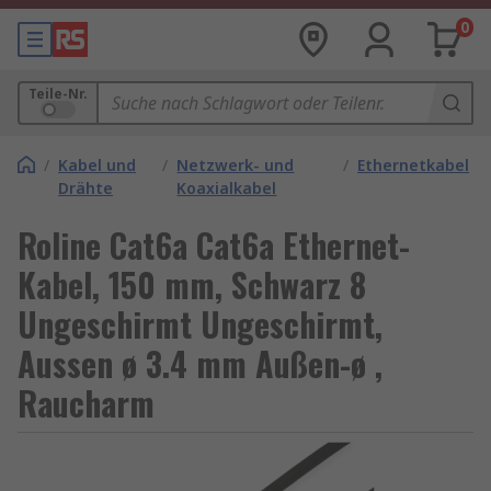
0
Teile-Nr.
/
Kabel und
/
Netzwerk- und
/
Ethernetkabel
Drähte
Koaxialkabel
Roline Cat6a Cat6a Ethernet-
Kabel, 150 mm, Schwarz 8
Ungeschirmt Ungeschirmt,
Aussen ø 3.4 mm Außen-ø ,
Raucharm