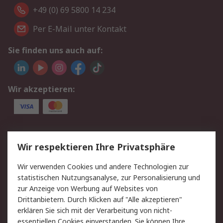
+49 (0) 69 5800 14 234
Per E-Mail unter Kontakt
Sie finden uns auch auf:
Wir akzeptieren:
Service
Wir respektieren Ihre Privatsphäre
Value Added Services
Lieferlösungen
Wir verwenden Cookies und andere Technologien zur
Rücksendungen
Kontakt
statistischen Nutzungsanalyse, zur Personalisierung und
Hilfe
Privatkunden
zur Anzeige von Werbung auf Websites von
Drittanbietern. Durch Klicken auf "Alle akzeptieren"
Rechtliches
erklären Sie sich mit der Verarbeitung von nicht-
essentiellen Cookies einverstanden. Sie können Ihre