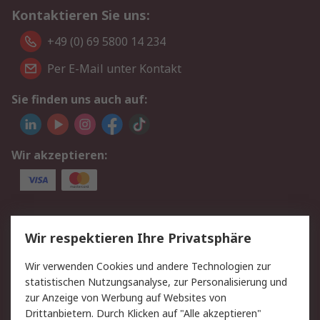
Kontaktieren Sie uns:
+49 (0) 69 5800 14 234
Per E-Mail unter Kontakt
Sie finden uns auch auf:
Wir akzeptieren:
Service
Wir respektieren Ihre Privatsphäre
Value Added Services
Lieferlösungen
Wir verwenden Cookies und andere Technologien zur
Rücksendungen
Kontakt
statistischen Nutzungsanalyse, zur Personalisierung und
Hilfe
Privatkunden
zur Anzeige von Werbung auf Websites von
Drittanbietern. Durch Klicken auf "Alle akzeptieren"