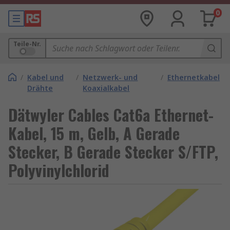
0
Teile-Nr.
/
Kabel und
/
Netzwerk- und
/
Ethernetkabel
Drähte
Koaxialkabel
Dätwyler Cables Cat6a Ethernet-
Kabel, 15 m, Gelb, A Gerade
Stecker, B Gerade Stecker S/FTP,
Polyvinylchlorid