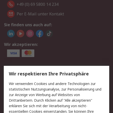
+49 (0) 69 5800 14 234
Per E-Mail unter Kontakt
Sie finden uns auch auf:
Wir akzeptieren:
Service
Wir respektieren Ihre Privatsphäre
Value Added Services
Lieferlösungen
Wir verwenden Cookies und andere Technologien zur
Rücksendungen
Kontakt
statistischen Nutzungsanalyse, zur Personalisierung und
Hilfe
Privatkunden
zur Anzeige von Werbung auf Websites von
Drittanbietern. Durch Klicken auf "Alle akzeptieren"
Rechtliches
erklären Sie sich mit der Verarbeitung von nicht-
essentiellen Cookies einverstanden. Sie können Ihre