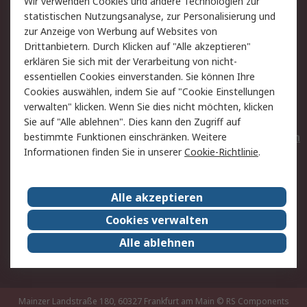
Wir verwenden Cookies und andere Technologien zur
Rücksendungen
Kontakt
statistischen Nutzungsanalyse, zur Personalisierung und
Hilfe
Privatkunden
zur Anzeige von Werbung auf Websites von
Drittanbietern. Durch Klicken auf "Alle akzeptieren"
Rechtliches
erklären Sie sich mit der Verarbeitung von nicht-
essentiellen Cookies einverstanden. Sie können Ihre
AGB
Datenschutz
Cookies auswählen, indem Sie auf "Cookie Einstellungen
Cookie-Richtlinie
Zahlungsbedingungen
verwalten" klicken. Wenn Sie dies nicht möchten, klicken
Copyright/Impressum
Entsorgung
Sie auf "Alle ablehnen". Dies kann den Zugriff auf
Elektrogeräte/Batterien
bestimmte Funktionen einschränken. Weitere
Informationen finden Sie in unserer
Cookie-Richtlinie
.
Über RS
Alle akzeptieren
Unternehmen
RS weltweit
Karriere bei RS
Nachhaltigkeit
Cookies verwalten
Qualität/Umwelt/Zertifikate
Presse-Center
Alle ablehnen
Event-Center
Mainzer Landstraße 180, 60327 Frankfurt am Main
© RS Components