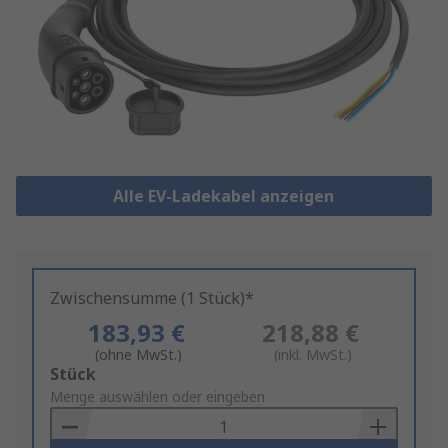
Alle EV-Ladekabel anzeigen
Zwischensumme (1 Stück)*
183,93 €
218,88 €
(ohne MwSt.)
(inkl. MwSt.)
Add
Stück
to
Menge auswählen oder eingeben
Basket