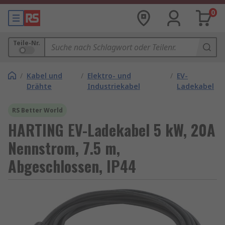
0
Teile-Nr.
/
Kabel und
/
Elektro- und
/
EV-
Drähte
Industriekabel
Ladekabel
RS Better World
HARTING EV-Ladekabel 5 kW, 20A
Nennstrom, 7.5 m,
Abgeschlossen, IP44