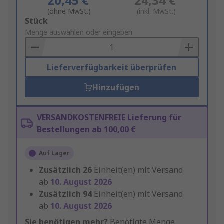
20,45 €
24,34 €
(ohne MwSt.)
(inkl. MwSt.)
Add
Stück
to
Menge auswählen oder eingeben
Basket
Lieferverfügbarkeit überprüfen
Hinzufügen
VERSANDKOSTENFREIE Lieferung für
Bestellungen ab 100,00 €
Auf Lager
Zusätzlich
26
Einheit(en) mit Versand
ab
10. August 2026
Zusätzlich
94
Einheit(en) mit Versand
ab
10. August 2026
Sie benötigen mehr?
Benötigte Menge