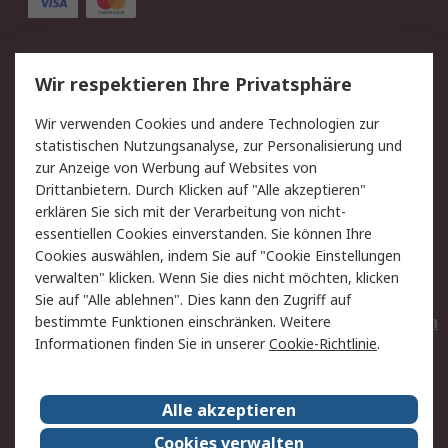
Service
Wir respektieren Ihre Privatsphäre
Value Added Services
Lieferlösungen
Wir verwenden Cookies und andere Technologien zur
Rücksendungen
Kontakt
statistischen Nutzungsanalyse, zur Personalisierung und
Hilfe
Privatkunden
zur Anzeige von Werbung auf Websites von
Drittanbietern. Durch Klicken auf "Alle akzeptieren"
Rechtliches
erklären Sie sich mit der Verarbeitung von nicht-
essentiellen Cookies einverstanden. Sie können Ihre
AGB
Datenschutz
Cookies auswählen, indem Sie auf "Cookie Einstellungen
Cookie-Richtlinie
Zahlungsbedingungen
verwalten" klicken. Wenn Sie dies nicht möchten, klicken
Copyright/Impressum
Entsorgung
Sie auf "Alle ablehnen". Dies kann den Zugriff auf
Elektrogeräte/Batterien
bestimmte Funktionen einschränken. Weitere
Informationen finden Sie in unserer
Cookie-Richtlinie
.
Über RS
Alle akzeptieren
Unternehmen
RS weltweit
Karriere bei RS
Nachhaltigkeit
Cookies verwalten