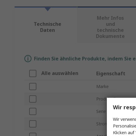
Mehr Infos
Technische
und
Daten
technische
Dokumente
Finden Sie ähnliche Produkte, indem Sie 
Alle auswählen
Eigenschaft
Marke
Produkt Typ
Wir resp
Serie
Wir verwend
Stromstärke
Personalisi
Klicken auf 