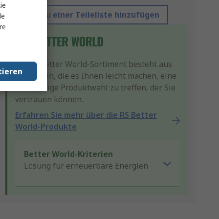
ie
Zu einer Teileliste hinzufügen
le
re
Unser Better World-Sortiment besteht aus
tieren
Produkten, die es Ihnen leicht machen, eine
nachhaltige Produktwahl zu treffen, der Sie
vertrauen können.
Erfahren Sie mehr über die RS Better
World-Produkte
Better World-Kriterien
Lösung für erneuerbare Energien