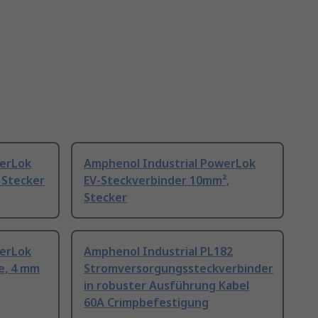
werLok
Amphenol Industrial PowerLok
 Stecker
EV-Steckverbinder 10mm²,
Stecker
werLok
Amphenol Industrial PL182
e, 4 mm
Stromversorgungssteckverbinder
in robuster Ausführung Kabel
60A Crimpbefestigung