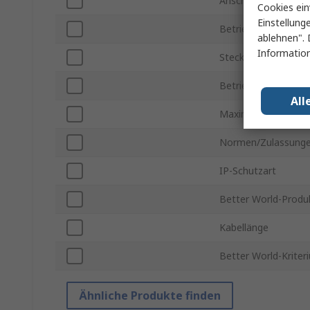
Anschlusstyp
Cookies ein
Einstellung
Betriebsspannung
ablehnen". 
Information
Steckverbinder Gen
Betriebstemperatur
All
Maximale Betriebs
Normen/Zulassung
IP-Schutzart
Better World-Produ
Kabellänge
Better World-Kriter
Ähnliche Produkte finden