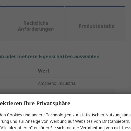
Rechtliche
Produktdetails
Anforderungen
ein oder mehrere Eigenschaften auswählen.
Wert
Amphenol Industrial
EV-Steckverbinder
ektieren Ihre Privatsphäre
PowerLok
en Cookies und andere Technologien zur statistischen Nutzungsanal
60A
erung und zur Anzeige von Werbung auf Websites von Drittanbietern.
"Alle akzeptieren" erklären Sie sich mit der Verarbeitung von nicht-ess