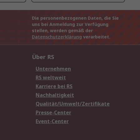
Die personenbezogenen Daten, die Sie
uns bei Anmeldung zur Verfügung
stellen, werden gemäß der
Datenschutzerklärung
verarbeitet.
Über RS
Unternehmen
RS weltweit
Karriere bei RS
Nachhaltigkeit
Qualität/Umwelt/Zertifikate
Presse-Center
Event-Center