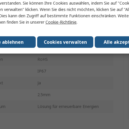
Crimpbefestigung
verstanden. Sie können Ihre Cookies auswählen, indem Sie auf "Cook
en verwalten" klicken. Wenn Sie dies nicht möchten, klicken Sie auf "Al
1000V
Dies kann den Zugriff auf bestimmte Funktionen einschränken. Weite
en finden Sie in unserer
Cookie-Richtlinie
.
der
Buchse
 min.
-40°C
e ablehnen
Cookies verwalten
Alle akzep
temperatur
125°C
en
RoHS
IP67
kt
Ja
2.5mm
ium
Lösung für erneuerbare Energien