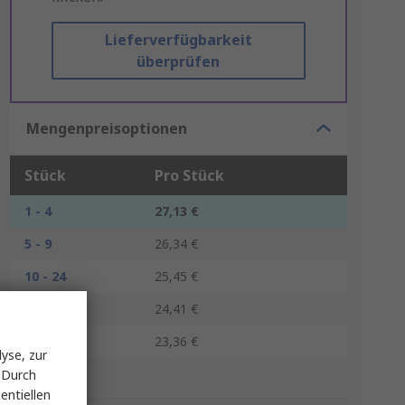
Lieferverfügbarkeit
überprüfen
Mengenpreisoptionen
Stück
Pro Stück
1 - 4
27,13 €
5 - 9
26,34 €
10 - 24
25,45 €
25 - 49
24,41 €
50 +
23,36 €
yse, zur
 Durch
*Richtpreis
entiellen