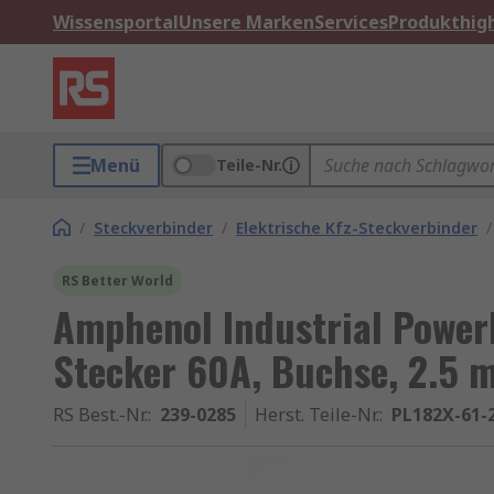
Wissensportal
Unsere Marken
Services
Produkthigh
Menü
Teile-Nr.
/
Steckverbinder
/
Elektrische Kfz-Steckverbinder
/
RS Better World
Amphenol Industrial Power
Stecker 60A, Buchse, 2.5 
RS Best.-Nr.
:
239-0285
Herst. Teile-Nr.
:
PL182X-61-2