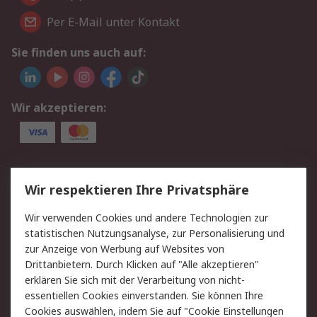
Per E-Mail unter Kontakt
Sie finden uns auch auf:
Wir akzeptieren:
Service
Wir respektieren Ihre Privatsphäre
Value Added Services
Lieferlösungen
Wir verwenden Cookies und andere Technologien zur
Rücksendungen
Kontakt
statistischen Nutzungsanalyse, zur Personalisierung und
Hilfe
Privatkunden
zur Anzeige von Werbung auf Websites von
Drittanbietern. Durch Klicken auf "Alle akzeptieren"
Rechtliches
erklären Sie sich mit der Verarbeitung von nicht-
essentiellen Cookies einverstanden. Sie können Ihre
AGB
Datenschutz
Cookies auswählen, indem Sie auf "Cookie Einstellungen