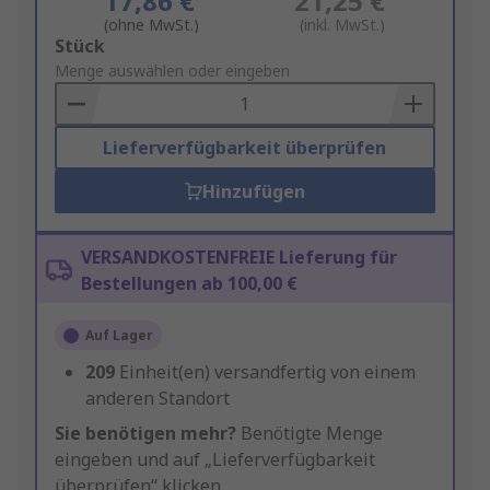
17,86 €
21,25 €
(ohne MwSt.)
(inkl. MwSt.)
Add
Stück
to
Menge auswählen oder eingeben
Basket
Lieferverfügbarkeit überprüfen
Hinzufügen
VERSANDKOSTENFREIE Lieferung für
Bestellungen ab 100,00 €
Auf Lager
209
Einheit(en) versandfertig von einem
anderen Standort
Sie benötigen mehr?
Benötigte Menge
eingeben und auf „Lieferverfügbarkeit
überprüfen“ klicken.